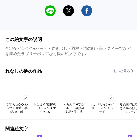
この絵文字の説明
全部がピンク色♥ハート・吹き出し・羽根・猫の顔・苺・スイーツなど
を集めたラブリーポップな可愛い絵文字です♪
れなしの他の作品
もっと見る
文字入力OK♥️シ
おはよう/挨拶/リ
くろねこ❤フロ
ハンドサイン♥️グ
夏の挨拶に
ンプル可愛い手
アクション★す
ッキー 敬語や
リーティングカ
き込めるは
紙/メモ帳
いか 改
挨拶文字 改
ード
フレーム
関連絵文字