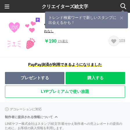
クリエイターズ絵文字
トレンド検索ワードで新しいスタンプに
出会えるかも！
♥可愛いを集めたピンクホリック♥
れなし
￥190
103
1%還元
PayPay決済が利用できるようになりました
プレゼントする
購入する
LYPプレミアムで使い放題
デコレーションに対応
制作者に提供される情報について
LINEヤフー株式会社はスタンプ/絵文字/着せかえ制作者への売上レポートの提供の
ために、お客様の購入情報を利用します。