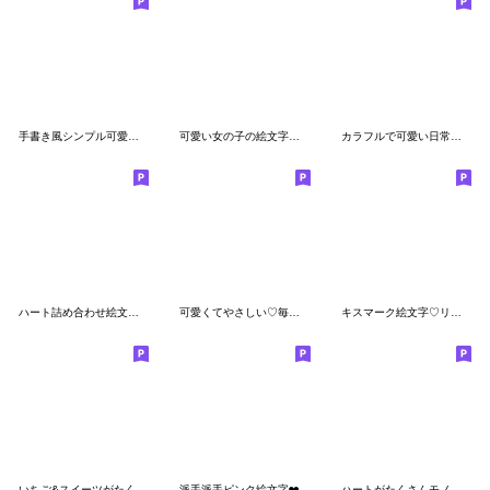
手書き風シンプル可愛い絵文字
可愛い女の子の絵文字（表情編）
カラフルで可愛い日常会話絵文字
ハート詰め合わせ絵文字♡くすみカラー
可愛くてやさしい♡毎日使える猫の絵文字2
キスマーク絵文字♡リップ
いちご&スイーツがたくさん可愛い絵文字
派手派手ピンク絵文字❤️
ハートがたくさんモノクロ絵文字