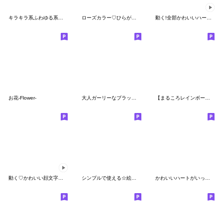
キラキラ系ふわゆる系女の子男の子向け
ローズカラー♡ひらがなカナ♡英数字
動く!全部かわいいハート絵文字
お花-Flower-
大人ガーリーなブラック＆ピンク
【まるころレインボー】 デコ文字 絵文字
動く♡かわいい顔文字♡ピンク♡
シンプルで使える☆絵文字2
かわいいハートがいっぱい絵文字セット