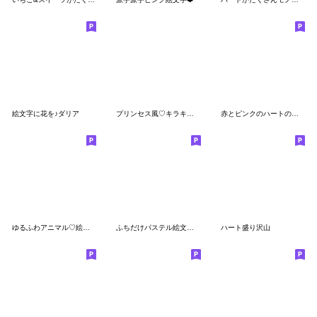
絵文字に花を♪ダリア
プリンセス風♡キラキラジュエリー絵文字
赤とピンクのハートの絵文字
ゆるふわアニマル♡絵文字
ふちだけパステル絵文字02 ピンク♡グレー
ハート盛り沢山