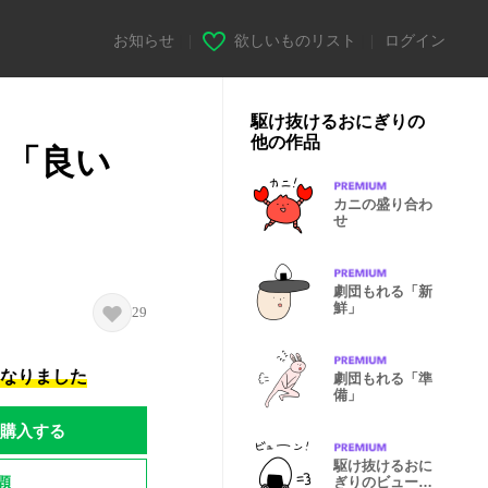
お知らせ
|
欲しいものリスト
|
ログイン
駆け抜けるおにぎりの
他の作品
り「良い
カニの盛り合わ
せ
劇団もれる「新
鮮」
29
になりました
劇団もれる「準
備」
購入する
駆け抜けるおに
題
ぎりのビュー