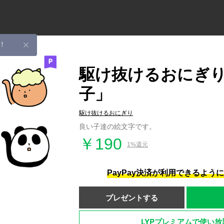
！
駆け抜けるおにぎ
子」
駆け抜けるおにぎり
良い子達の絵文字です。
￥190
1%還元
PayPay決済が利用できるよう
プレゼントする
LYPプレミアムで使い放