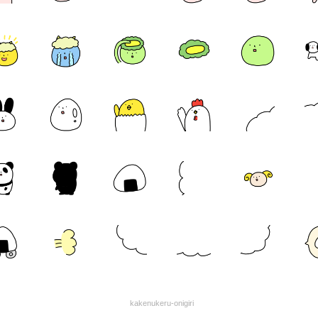
kakenukeru-onigiri