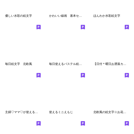
優しい水彩の絵文字
かわいい線画 基本セット
ほんわか水彩絵文字
毎日絵文字 北欧風
毎日使えるパステル絵文字【笑いミックス】
【日付＊曜日お洒落カラー絵文字】
主婦♡ママ♡が使える絵文字＊pink×brown
使えるミニえもじ
北欧風の絵文字☆お花とにこちゃん