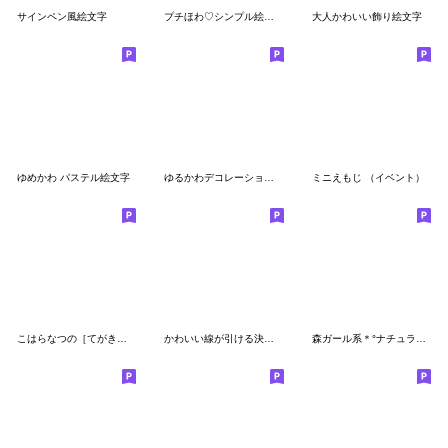
サインペン風絵文字
プチほわ♡シンプル絵文字☆
大人かわいい飾り絵文字
ゆめかわ パステル絵文字
ゆるかわデコレーション★線が引ける！
ミニえもじ （イベント）
こはらなつの［てがき文字］２
かわいい線が引ける決定版セット♡絵文字
森ガール系＊°ナチュラル絵文字２（改）