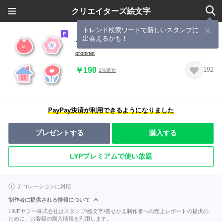
クリエイターズ絵文字
トレンド検索ワードで新しいスタンプに
出会えるかも！
シールみたいな♡北欧風♡絵文字
oroninet
￥190
192
1%還元
PayPay決済が利用できるようになりました
プレゼントする
購入する
LYPプレミアムで使い放題
デコレーションに対応
制作者に提供される情報について
LINEヤフー株式会社はスタンプ/絵文字/着せかえ制作者への売上レポートの提供の
ために、お客様の購入情報を利用します。