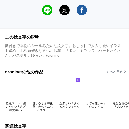
この絵文字の説明
影付きで本物のシールみたいな絵文字。おしゃれで大人可愛いイラス
ト多め！北欧系好きな方へ。お花、リボン、キラキラ、ハートたくさ
ん。パステル。ゆるい。/oroninet
oroninetの他の作品
もっと見る
超絶スーパー使
使いやすさ特化
あざとい！きぐ
とても使いやす
適当な相槌
いやすいうさぎ
型！赤ちゃんハ
るみクマてゃん
い白いくま
えんなうさ
絵文字♡2
ムスター
関連絵文字