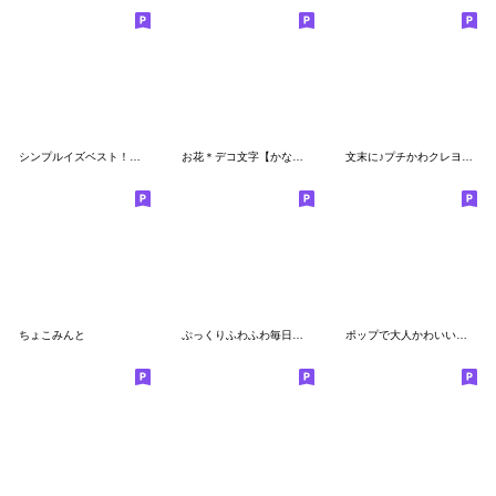
シンプルイズベスト！ふんわり手書き絵文字
お花＊デコ文字【かなカナ/英数字/記号】
文末に♪プチかわクレヨン絵文字
ちょこみんと
ぷっくりふわふわ毎日使えるやさしい絵文字
ポップで大人かわいいシンプル絵文字