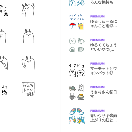
ろんな気持ち
ゆるしゅーるに
ゃんこと雨◎つ
なげる敬語
ゆるくてちょう
どいいやつ(線
画)
マーモットとウ
ォンバット◎待
ち合わせ
うさ村さん⑰日
常
青いウサギ㉘雨
上がりの虹と暑
い夏