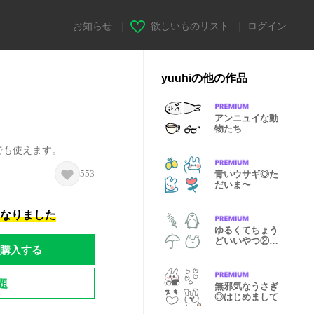
お知らせ
|
欲しいものリスト
|
ログイン
yuuhiの他の作品
アンニュイな動
物たち
でも使えます。
553
青いウサギ◎た
だいま〜
になりました
ゆるくてちょう
どいいやつ②動
購入する
植物(線画)
題
無邪気なうさぎ
◎はじめまして