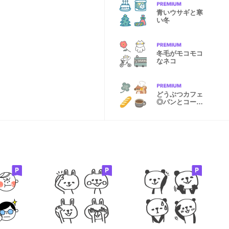
青いウサギと寒
い冬
冬毛がモコモコ
なネコ
どうぶつカフェ
◎パンとコーヒ
ーと春