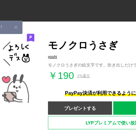
！
モノクロうさぎ
yuuhi
モノクロうさぎの絵文字です。吹き出しだけ
￥190
1%還元
PayPay決済が利用できるよう
プレゼントする
LYPプレミアムで使い放