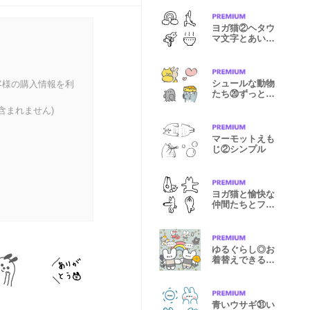
ヨガ猫②ヘタウ
マ文字とあいさ
つの絵文字
シュールな動物
客様の購入情報を利
たち⑳ずっとい
っしょ
含まれません)
マーモットえも
じ②シンプル
ヨガ猫と愉快な
仲間たちとフィ
ットネス
ゆるぐらし◎お
着替えできるう
さぎとくま
青いウサギ㉛い