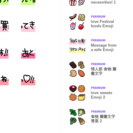
necessities! 1
love Festival
foods Emoji
Message from
a wife Emoji
情人節 食物 圖
畫文字
love sweets
Emoji 2
食物 圖畫文字
青菜 2