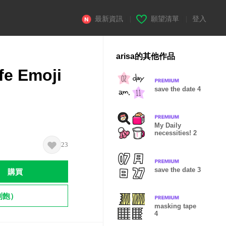
最新資訊
|
願望清單
|
登入
arisa的其他作品
fe Emoji
save the date 4
My Daily
necessities! 2
23
save the date 3
購買
到飽）
masking tape
4