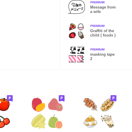
Message from
a wife
Graffiti of the
child ( foods )
masking tape
2