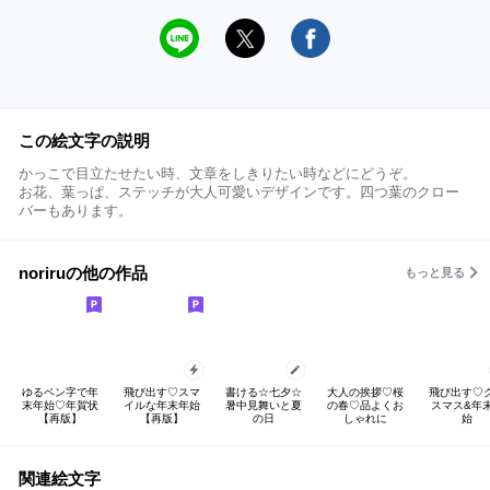
この絵文字の説明
かっこで目立たせたい時、文章をしきりたい時などにどうぞ。
お花、葉っぱ、ステッチが大人可愛いデザインです。四つ葉のクロー
バーもあります。
noriruの他の作品
もっと見る
ゆるペン字で年
飛び出す♡スマ
書ける☆七夕☆
大人の挨拶♡桜
飛び出す♡
末年始♡年賀状
イルな年末年始
暑中見舞いと夏
の春♡品よくお
スマス&年
【再版】
【再版】
の日
しゃれに
始
関連絵文字