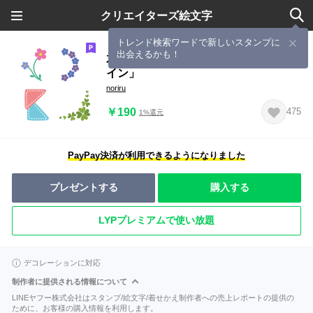
クリエイターズ絵文字
トレンド検索ワードで新しいスタンプに
出会えるかも！
花とステッチの「かっこ」と「デコラ
イン」
noriru
￥190
475
1%還元
PayPay決済が利用できるようになりました
プレゼントする
購入する
LYPプレミアムで使い放題
デコレーションに対応
制作者に提供される情報について
LINEヤフー株式会社はスタンプ/絵文字/着せかえ制作者への売上レポートの提供の
ために、お客様の購入情報を利用します。