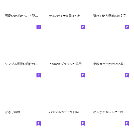
可愛いかぎかっこ・記号 使える絵文字
⭐つなげて❤毎日ほんわか⭐あいさつemoji⭐
繋げて使う季節の絵文字
シンプル可愛い日付の絵文字⭐️
＊simpleブラウン〜記号絵文字〜
北欧カラーかわいい基本の絵文字
かざり罫線
パステルカラーで日時お知らせ絵文字
ゆるかわカレンダー絵文字