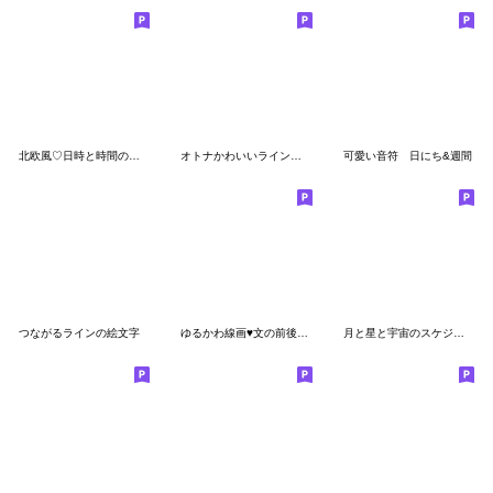
北欧風♡日時と時間の絵文字
オトナかわいいラインがかける絵文字♪
可愛い音符 日にち&週間
つながるラインの絵文字
ゆるかわ線画♥️文の前後をデコれる♥️
月と星と宇宙のスケジュール絵文字