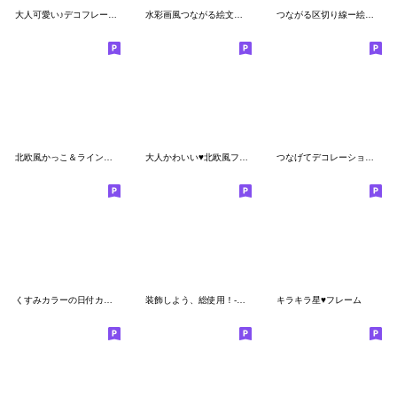
大人可愛い♪デコフレーム 2
水彩画風つながる絵文字でトークを飾ろう
つながる区切り線ー絵文字ライン
北欧風かっこ＆ラインの装飾絵文字
大人かわいい♥️北欧風フラワーフレーム
つなげてデコレーションライン
くすみカラーの日付カレンダー絵文字
装飾しよう、総使用！-ふんわり-
キラキラ星♥️フレーム