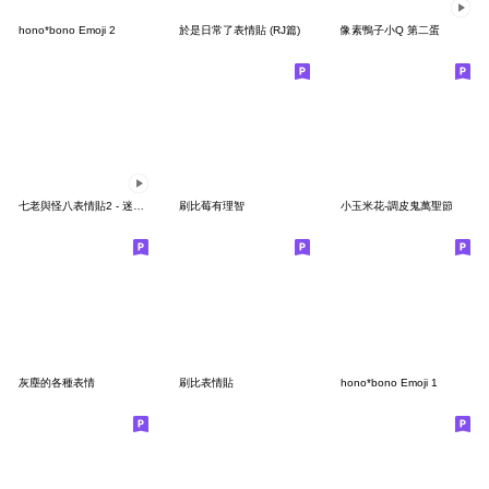
hono*bono Emoji 2
於是日常了表情貼 (RJ篇)
像素鴨子小Q 第二蛋
七老與怪八表情貼2 - 迷你版
刷比莓有理智
小玉米花-調皮鬼萬聖節
灰塵的各種表情
刷比表情貼
hono*bono Emoji 1