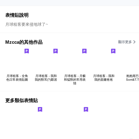
表情貼說明
月球租客要來侵地球了~
Mzcca的其他作品
顯示更多
月球租客 - 全角
月球租客 - 我和
月球租客 - 月貘
月球租客 - 我和
抱抱尾巴
色日常表情貼圖
我的獸耳(?)鄰居
和猛獸的常用表
我的面癱爸爸
Sorri&T.T
情
更多類似表情貼