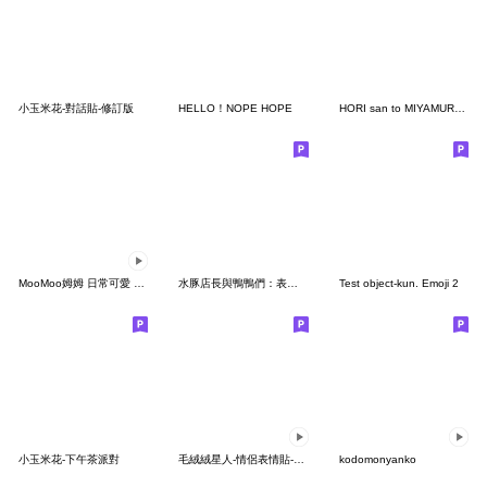
小玉米花-對話貼-修訂版
HELLO！NOPE HOPE
HORI san to MIYAMURA kun Emoji
MooMoo姆姆 日常可愛 動態表情貼
水豚店長與鴨鴨們：表情貼貼
Test object-kun. Emoji 2
小玉米花-下午茶派對
毛絨絨星人-情侶表情貼-03各種小情緒
kodomonyanko