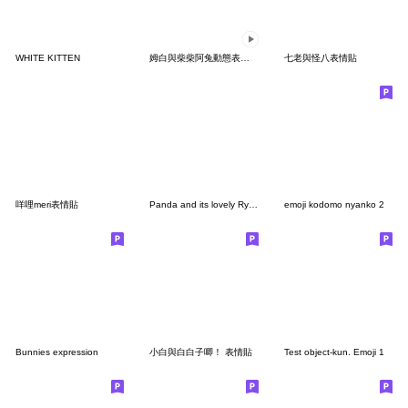
WHITE KITTEN
姆白與柴柴阿兔動態表情貼 ✧MooMoo姆姆
七老與怪八表情貼
咩哩meri表情貼
Panda and its lovely Ryushen buddies
emoji kodomo nyanko 2
Bunnies expression
小白與白白子唧！ 表情貼
Test object-kun. Emoji 1