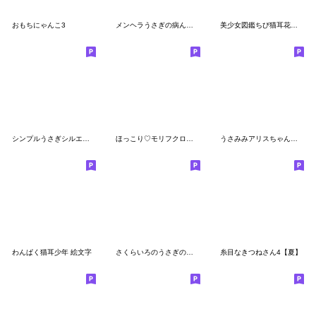
おもちにゃんこ3
メンヘラうさぎの病んでる絵文字１
美少女図鑑ちび猫耳花魁の毎日使える絵文字
シンプルうさぎシルエット
ほっこり♡モリフクロウさん
うさみみアリスちゃんの絵文字
わんぱく猫耳少年 絵文字
さくらいろのうさぎの絵文字１
糸目なきつねさん4【夏】