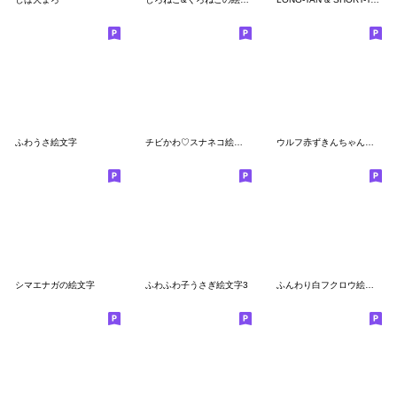
ふわうさ絵文字
チビかわ♡スナネコ絵文字
ウルフ赤ずきんちゃんの絵文字
シマエナガの絵文字
ふわふわ子うさぎ絵文字3
ふんわり白フクロウ絵文字