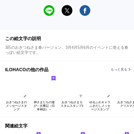
この絵文字の説明
3匹のおきつねさま春バージョン。3月4月5月6月のイベントに使える春
っぽい絵文字です。
ILOHACOの他の作品
もっと見る
おきつねさまの
神さまたちの遊
おきつねさまカ
ゆるふわキャラ
おきつねさ
メッセージスタ
び～古事記（日
スタムスタンプ2
ふきだしメッセ
クリスマ
ンプ
本神話）～
ージスタンプ
関連絵文字