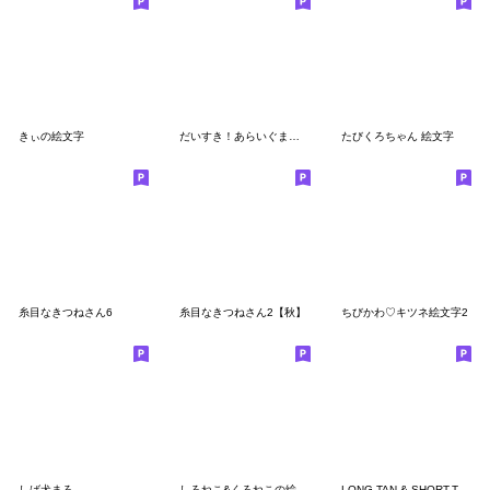
きぃの絵文字
だいすき！あらいぐま＆うさぎ
たびくろちゃん 絵文字
糸目なきつねさん6
糸目なきつねさん2【秋】
ちびかわ♡キツネ絵文字2
しば犬まろ
しろねこ&くろねこの絵文字
LONG-TAN & SHORT-TAN emoji