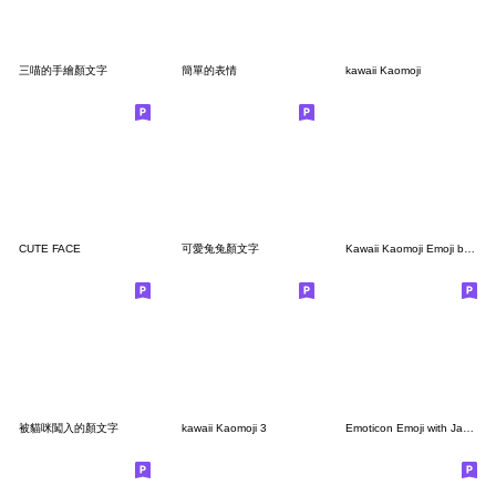
三喵的手繪顏文字
簡單的表情
kawaii Kaomoji
CUTE FACE
可愛兔兔顏文字
Kawaii Kaomoji Emoji basic ver
被貓咪闖入的顏文字
kawaii Kaomoji 3
Emoticon Emoji with Japanese