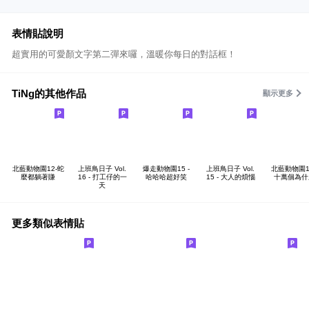
表情貼說明
超實用的可愛顏文字第二彈來囉，溫暖你每日的對話框！
TiNg的其他作品
顯示更多
北藍動物園12-蛇
上班鳥日子 Vol.
爆走動物園15 -
上班鳥日子 Vol.
北藍動物園14
麼都躺著賺
16 - 打工仔的一
哈哈哈超好笑
15 - 大人的煩惱
十萬個為什
天
更多類似表情貼