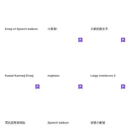
Emoji of Speech balloon
小黃黃!
大家的顏文字
Kawaii Kaomoji Emoji
mojimaru
Large emoticons 4
雪比諾斯表情貼
Speech balloon
括號小劇場