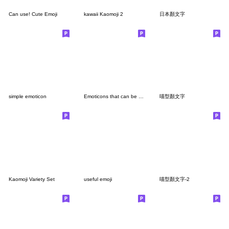
Can use! Cute Emoji
kawaii Kaomoji 2
日本顏文字
simple emoticon
Emoticons that can be used everyday
喵型顏文字
Kaomoji Variety Set
useful emoji
喵型顏文字-2