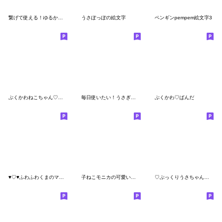
繋げて使える！ゆるかわアニマルズ
うさぽっぽの絵文字
ペンギンpempem絵文字3
ぷくかわねこちゃん♡ガーリーmix
毎日使いたい！うさぎの日常会話
ぷくかわ♡ぱんだ
♥♡♥ふわふわくまのマカロン♥♡♥
子ねこモニカの可愛い絵文字01
♡ぷっくりうさちゃん♡静止版☺︎