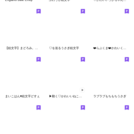
【絵文字】まどろみ。うさぎver.
♡を送るうさぎ絵文字
❤️らぶくま❤️かわいく飾る絵文字40個❤️
まいこはん♥絵文字どすぇ
▶︎動く♡かわいいねこちゃん♡
ラブラブもちもちうさぎ