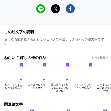
この絵文字の説明
使える表情満載！もふもふ♡ピンクで可愛いうさちゃんの絵文字です
♡
ねむい こぼしの他の作品
もっと見る
動く！こぐまの
こぐまのしろっ
夏に使える！動
もふもふ♡ロッ
こぐまのし
しろっぷ絵文字
ぷ♡BABY
くもふもふ♡し
プイヤー絵文字
ぷ♡ほいっ
ばいぬ
一緒
関連絵文字