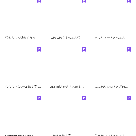
♡やさしさ溢れるうさぎさん♡
ふわふわくまちゃん♡絵文字
もふリチーうさちゃん1♡毎日使える絵文字
ららら♪パステル絵文字 (うさちゃん♡)
Babyぱんださんの絵文字2
ふんわりシロうさぎのカラフル絵文字
England Bale Emoji
ふわうさ絵文字
♡かわいいうさちゃん♡静止版☺︎