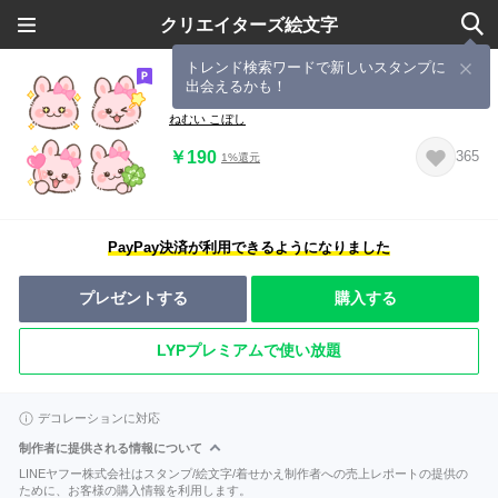
クリエイターズ絵文字
トレンド検索ワードで新しいスタンプに
出会えるかも！
もふもふ♡うさちゃん絵文字
ねむい こぼし
￥190
365
1%還元
PayPay決済が利用できるようになりました
プレゼントする
購入する
LYPプレミアムで使い放題
デコレーションに対応
制作者に提供される情報について
LINEヤフー株式会社はスタンプ/絵文字/着せかえ制作者への売上レポートの提供の
ために、お客様の購入情報を利用します。