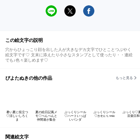
この絵文字の説明
穴からひょっこり顔を出した人が大きなデカ文字でひとことつぶやく
絵文字です♡ 文末に添えたり小さなスタンプとして使ったり・・連続
でも♪色々楽しめます♡
ぴよたぬきの他の作品
もっと見る
暑い夏に役立つ
夏の絵日記風メ
ぷっくりシール
ぷっくりシール
ぷっくり♡
♡涼しいしろく
モ♡ぺんぺんと
♡ハートいっぱ
♡かわいいmix
豆柴日和
ま
仲間達が集合
いパンダ
関連絵文字