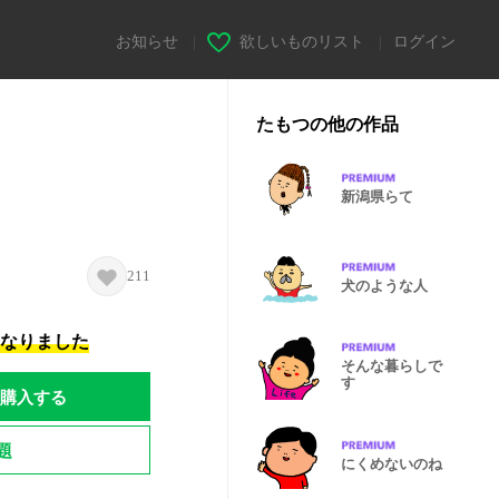
お知らせ
|
欲しいものリスト
|
ログイン
たもつの他の作品
新潟県らて
211
犬のような人
になりました
そんな暮らしで
す
購入する
題
にくめないのね