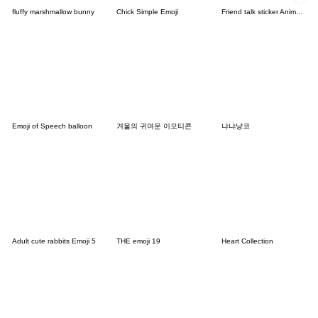
fluffy marshmallow bunny
Chick Simple Emoji
Friend talk sticker Animation Emoji
Emoji of Speech balloon
겨울의 귀여운 이모티콘
냐냐냥코
Adult cute rabbits Emoji 5
THE emoji 19
Heart Collection