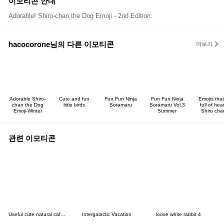
이모티콘 안내
Adorable! Shiro-chan the Dog Emoji - 2nd Edition.
hacocorone님의 다른 이모티콘
더보기
Adorable Shiro-
Cute and fun
Fun Fun Ninja
Fun Fun Ninja
Emojis that
chan the Dog
little birds
Soramaru
Soramaru Vol.3
full of hear
Emoji-Winter
Summer
Shiro cha
관련 이모티콘
Useful cute natural cafelattebeige emoji
Intergalactic Vacation
loose white rabbit 4