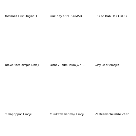
familiar's First Original Emoji
One day of NEKOMARU Emoji 2
...Cute Bob Hair Girl -Chic Color-...
brown face simple Emoji
Disney Tsum Tsum(픽사 버전) 이모티콘
Girly Bear emoji 5
"Usapoppo" Emoji 3
Yurukawa kaomoji Emoji
Pastel mochi rabbit chan