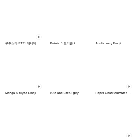
우주스타 BT21 애니메이션 이모티콘
Butata 이모티콘 2
Adultic sexy Emoji
Mango & Miyao Emoji
cute and useful-girly
Paper Ghost Animated Emoji