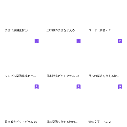
楽譜作成用素材①
三味線の楽譜を伝える時の絵文字(家庭式譜)
コード（和音）２
シンプル楽譜作成セット（音符）２
日本観光ピクトグラム 02
尺八の楽譜を伝える時の絵文字(都山流)
日本観光ピクトグラム 03
箏の楽譜を伝える時の絵文字
龍体文字 その２