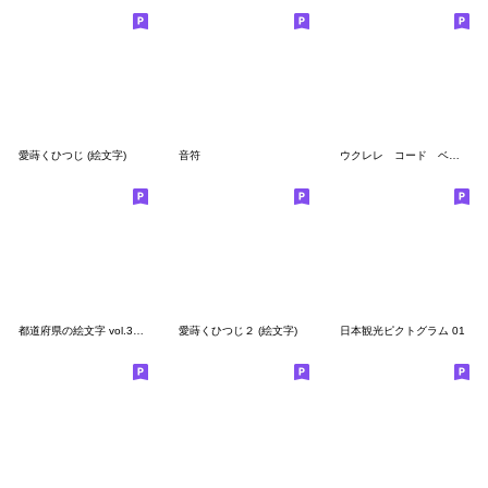
愛蒔くひつじ (絵文字)
音符
ウクレレ コード ベーシック
都道府県の絵文字 vol.3（3/3）
愛蒔くひつじ２ (絵文字)
日本観光ピクトグラム 01