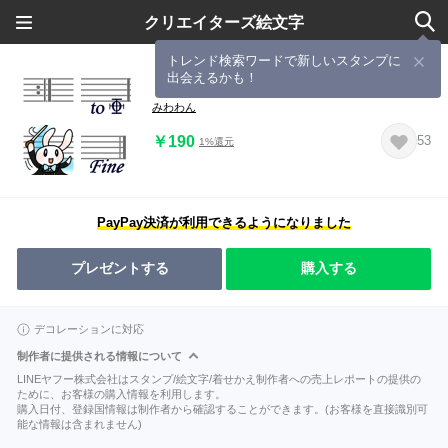
クリエイターズ絵文字
トレンド検索ワードで新しいスタンプに
出会えるかも！
まじ☆楽譜作成８ 五線紙セット
みわわん
￥190
53
1%還元
PayPay決済が利用できるようになりました
プレゼントする
購入する
デコレーションに対応
制作者に提供される情報について
LINEヤフー株式会社はスタンプ/絵文字/着せかえ制作者への売上レポートの提供の
ために、お客様の購入情報を利用します。
購入日付、登録国情報は制作者から確認することができます。(お客様を直接識別可
能な情報は含まれません)