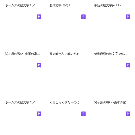
ホームズの絵文字１／「221Bの居間」の小物
龍体文字 その1
手話の絵文字(vol.2)
関ヶ原の戦い -東軍の家紋絵文字- ver.2
魔術師と占い師のための惑星記号絵文字
都道府県の絵文字 vol.2（2/3）
ホームズの絵文字２／作品世界の小物
くましっくぎたーのえもじ
関ヶ原の戦い -西軍の家紋絵文字-