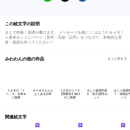
この絵文字の説明
まじで作曲！楽譜が書けます。 メッセージを曲に！ はなうたをメモ！
☆基本セットにパーツ（音符・五線・記号）をつなげて、本格的な音
楽・楽譜を作ってください！
みわわんの他の作品
もっと見る
うさぎの「う
オーボエちゃん
うさぎのうー５
まじ☆楽譜作成
まじ☆楽譜
ー」４。令和＆
よくある日常
【関西弁】毎日
６ 拍子/調号セ
７ 強弱記
ご挨拶
のご挨拶
ット
ット
関連絵文字