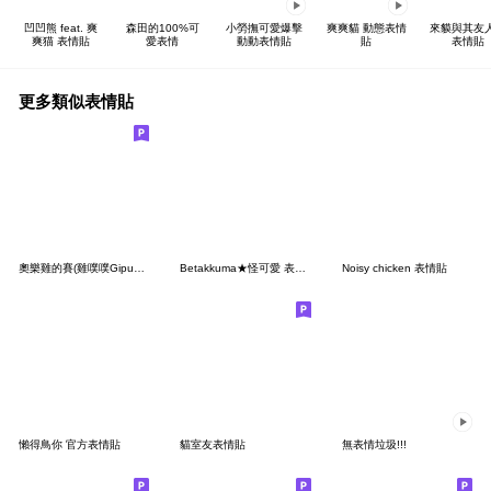
凹凹熊 feat. 爽
森田的100%可
小勞撫可愛爆擊
爽爽貓 動態表情
來貘與其友
爽猫 表情貼
愛表情
動動表情貼
貼
表情貼
更多類似表情貼
奧樂雞的賽(雞噗噗Gipupu)
Betakkuma★怪可愛 表情貼
Noisy chicken 表情貼
懶得鳥你 官方表情貼
貓室友表情貼
無表情垃圾!!!