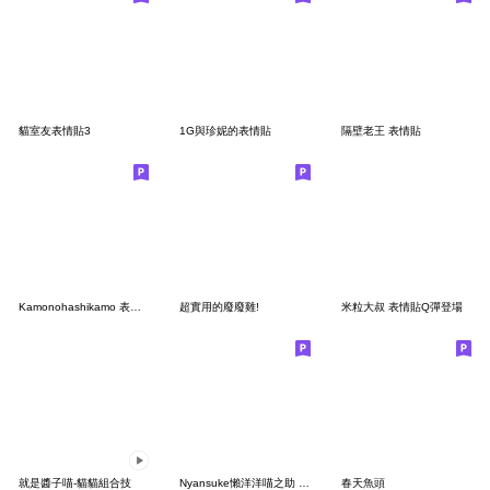
貓室友表情貼3
1G與珍妮的表情貼
隔壁老王 表情貼
Kamonohashikamo 表情貼
超實用的廢廢雞!
米粒大叔 表情貼Q彈登場
就是醬子喵-貓貓組合技
Nyansuke懶洋洋喵之助 表情貼
春天魚頭