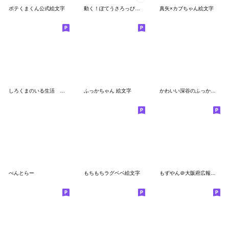
ポテくまくん公式絵文字
動く！ぽてうさろっぴー絵文字
真矢×カブちゃん絵文字
しろくまのいる生活 絵文字
ふっかちゃん 絵文字
かわいい深谷のふっかちゃん絵文字
べんとらー
もちもちラグベベ絵文字
もずやん＠大阪府広報担当副知事 絵文字