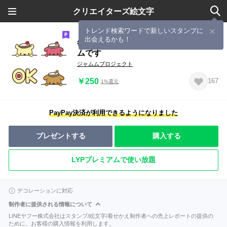
クリエイターズ絵文字
トレンド検索ワードで新しいスタンプに
出会えるかも！
毎日使えるジャムから生まれたジャム
ムです
ジャムムプロジェクト
￥250
167
1%還元
PayPay決済が利用できるようになりました
プレゼントする
購入する
LYPプレミアムで使い放題
デコレーションに対応
制作者に提供される情報について
LINEヤフー株式会社はスタンプ/絵文字/着せかえ制作者への売上レポートの提供の
ために、お客様の購入情報を利用します。