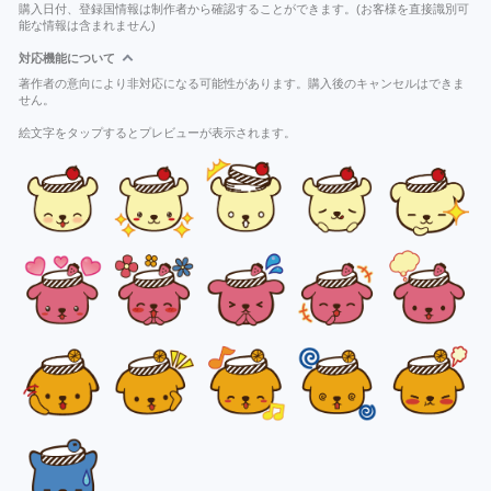
購入日付、登録国情報は制作者から確認することができます。(お客様を直接識別可
能な情報は含まれません)
対応機能について
著作者の意向により非対応になる可能性があります。購入後のキャンセルはできま
せん。
絵文字をタップするとプレビューが表示されます。