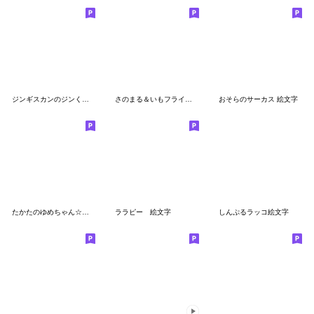
ジンギスカンのジンくん絵文字
さのまる＆いもフライオン 絵文字
おそらのサーカス 絵文字
たかたのゆめちゃん☆めんこい絵文字
ララピー 絵文字
しんぷるラッコ絵文字