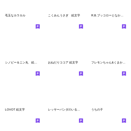
毛玉なカラカル
こくみんうさぎ 絵文字
R.B.ブッコローとなかまたち 絵文字
シノビー＆ニン丸 絵文字
おねだりココア 絵文字
フレモンちゃん&くまかわさん絵文字
LOVOT 絵文字
レッサーパンダのいる生活 絵文字
うちの子