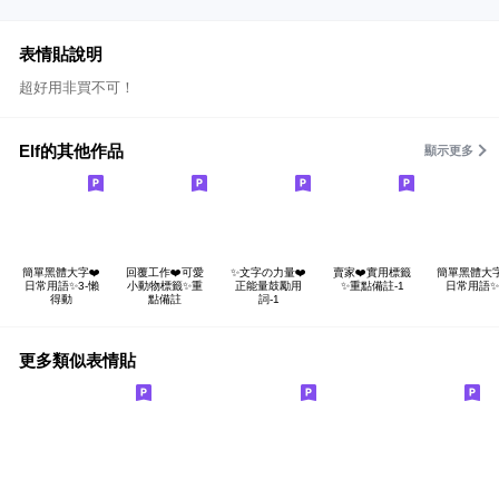
表情貼說明
超好用非買不可！
Elf的其他作品
顯示更多
簡單黑體大字❤️
回覆工作❤️可愛
✨文字の力量❤️
賣家❤️實用標籤
簡單黑體大字
日常用語✨3-懶
小動物標籤✨重
正能量鼓勵用
✨重點備註-1
日常用語✨
得動
點備註
詞-1
更多類似表情貼