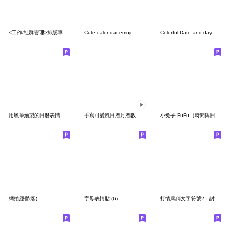
<工作/社群管理>排版專用分隔線
Cute calendar emoji
Colorful Date and day of the week
用蠟筆繪製的日曆表情符號
手寫可愛風日曆月曆數字動態表情貼
小兔子-FuFu（時間與日期）
網拍經營(客)
字母表情貼 (6)
打情罵俏文字符號2：討論去哪裡