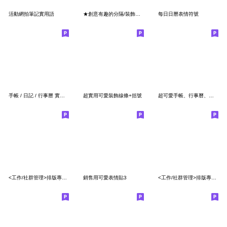
活動網拍筆記實用語
★創意有趣的分隔/裝飾線★
每日日曆表情符號
手帳 / 日記 / 行事曆 實用標籤組
超實用可愛裝飾線條+括號
超可愛手帳、行事曆、日記本、手寫標籤貼
<工作/社群管理>排版專用分隔線 (No.4)
銷售用可愛表情貼3
<工作/社群管理>排版專用分隔線 (No.6)