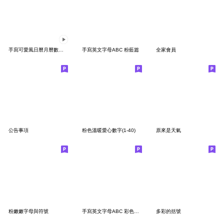
手寫可愛風日曆月曆數字動態表情貼2
手寫英文字母ABC 粉藍篇
全家會員
公告事項
粉色溫暖愛心數字(1-40)
原來是天氣
粉嫩嫩字母與符號
手寫英文字母ABC 彩色雲朵篇
多彩的括號