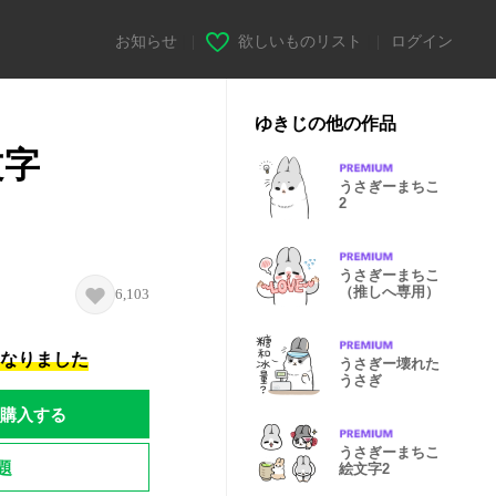
お知らせ
|
欲しいものリスト
|
ログイン
ゆきじの他の作品
文字
うさぎーまちこ
2
うさぎーまちこ
（推しへ専用）
6,103
になりました
うさぎー壊れた
うさぎ
購入する
うさぎーまちこ
題
絵文字2