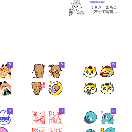
うさぎーまちこ
（左手で落書
き）