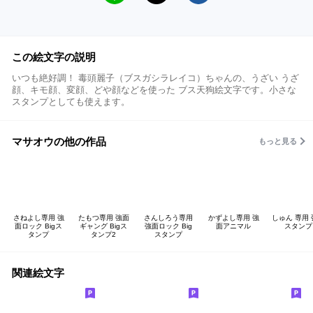
この絵文字の説明
いつも絶好調！ 毒頭麗子（ブスガシラレイコ）ちゃんの、うざい うざ
顔、キモ顔、変顔、どや顔などを使った ブス天狗絵文字です。小さな
スタンプとしても使えます。
マサオウの他の作品
もっと見る
さねよし専用 強
たもつ専用 強面
さんしろう専用
かずよし専用 強
しゅん 専用
面ロック Bigス
ギャング Bigス
強面ロック Big
面アニマル
スタンプ
タンプ
タンプ2
スタンプ
関連絵文字