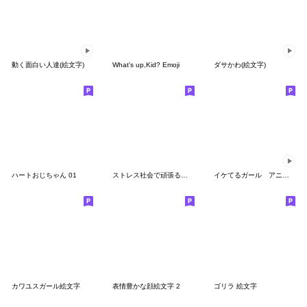
動く面白い人達(絵文字)
What's up,Kid? Emoji
ダサかわ(絵文字)
ハートおじちゃん 01
ストレス社会で頑張るちょい薄毛おじさん
イケてるガール アニメーション1
カワユスガール絵文字
表情豊かな顔絵文字 2
ゴリラ 絵文字