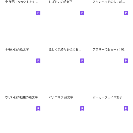
中 年男（なかとしお）の絵文字
しげじいの絵文字
スキンヘッドの人。絵文字
キモい顔の絵文字
激しく気持ちを伝える絵文字
アラサーでおまーす! 01
ウザい顔の動物の絵文字
バナゴリラ 絵文字
ポーカーフェイス女子 絵文字