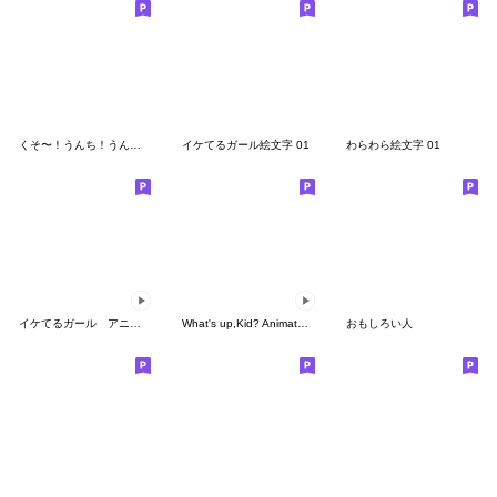
くそ〜！うんち！うんこ！
イケてるガール絵文字 01
わらわら絵文字 01
イケてるガール アニメーション2
What's up,Kid? Animated Emoji
おもしろい人