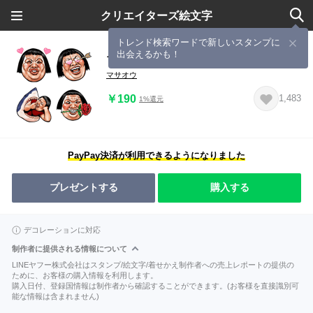
クリエイターズ絵文字
トレンド検索ワードで新しいスタンプに
出会えるかも！
ブス天狗絵文字
マサオウ
￥190
1,483
1%還元
PayPay決済が利用できるようになりました
プレゼントする
購入する
デコレーションに対応
制作者に提供される情報について
LINEヤフー株式会社はスタンプ/絵文字/着せかえ制作者への売上レポートの提供の
ために、お客様の購入情報を利用します。
購入日付、登録国情報は制作者から確認することができます。(お客様を直接識別可
能な情報は含まれません)