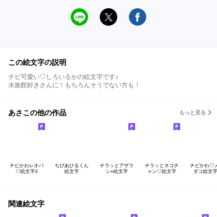
この絵文字の説明
チビ可愛い♡しろいるかの絵文字です♪
水族館好きさんに！もちろんそうでない方も！
あさこの他の作品
もっと見る
チビかわレオパ
ちびあひるくん
チラッとアザラ
チラッとネコチ
チビかわ♡
♡絵文字3
絵文字
シ⭐︎絵文字
ャン♡絵文字
ダコ絵文字
関連絵文字