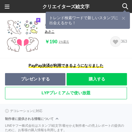
クリエイターズ絵文字
トレンド検索ワードで新しいスタンプに
出会えるかも！
チビかわ♡シロイルカ絵文字
あさこ
￥190
363
1%還元
PayPay決済が利用できるようになりました
プレゼントする
購入する
LYPプレミアムで使い放題
デコレーションに対応
制作者に提供される情報について
LINEヤフー株式会社はスタンプ/絵文字/着せかえ制作者への売上レポートの提供の
ために、お客様の購入情報を利用します。