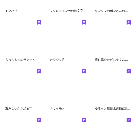
モグハリ
フクロモモンガの絵文字
キンクマのポンさんの絵文字
もっちもちのサメさん絵文字
カワウソ君
癒し系☆カピバラくんの絵文字
海みないか？絵文字
ナマケモノ
ゆるっと毎日水族館&深海絵文字7