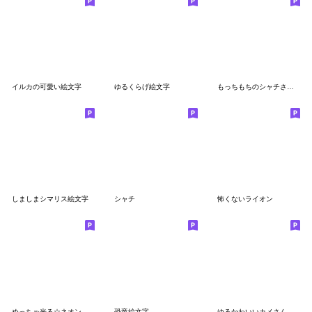
イルカの可愛い絵文字
ゆるくらげ絵文字
もっちもちのシャチさん絵文字
しましまシマリス絵文字
シャチ
怖くないライオン
めっちゃ光る☆ネオンの水族館
恐竜絵文字
ゆるかわいいカメさん絵文字