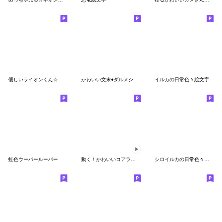
優しいライオンくん☆パステル絵文字
かわいい文末♦ダルメシアンの絵文字
イルカの日常色々絵文字
虹色ウーパールーパー
動く！かわいいコアラ生活
シロイルカの日常色々絵文字