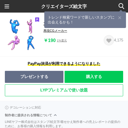
クリエイターズ絵文字
トレンド検索ワードで新しいスタンプに
出会えるかも！
再現CGの人々
再現CGメーカー
￥190
4,175
1%還元
PayPay決済が利用できるようになりました
プレゼントする
購入する
LYPプレミアムで使い放題
デコレーションに対応
制作者に提供される情報について
LINEヤフー株式会社はスタンプ/絵文字/着せかえ制作者への売上レポートの提供の
ために、お客様の購入情報を利用します。