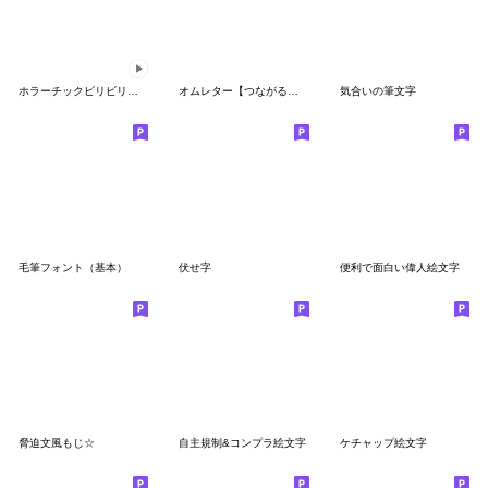
ホラーチックビリビリノイズ
オムレター【つながる文字＆絵文字】
気合いの筆文字
毛筆フォント（基本）
伏せ字
便利で面白い偉人絵文字
脅迫文風もじ☆
自主規制&コンプラ絵文字
ケチャップ絵文字