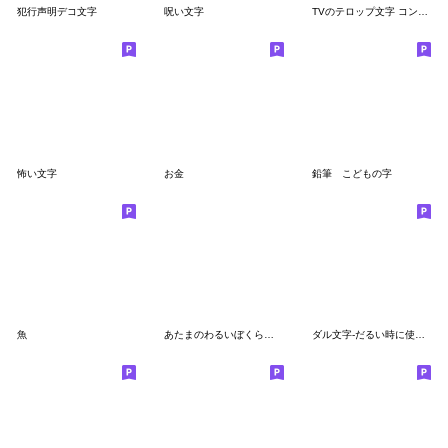
犯行声明デコ文字
呪い文字
TVのテロップ文字 コンプラ,放送禁止,恐怖
怖い文字
お金
鉛筆 こどもの字
魚
あたまのわるいぼくらのえもじ
ダル文字‐だるい時に使えるデコ文字