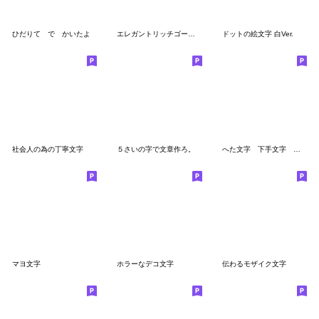
ひだりて で かいたよ
エレガントリッチゴールド3D絵文字
ドットの絵文字 白Ver.
社会人の為の丁寧文字
５さいの字で文章作ろ。
へた文字 下手文字 ヘタ文字＋ 絵文字付
マヨ文字
ホラーなデコ文字
伝わるモザイク文字