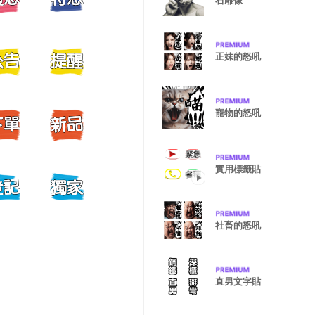
石雕像
正妹的怒吼
寵物的怒吼
實用標籤貼
社畜的怒吼
直男文字貼