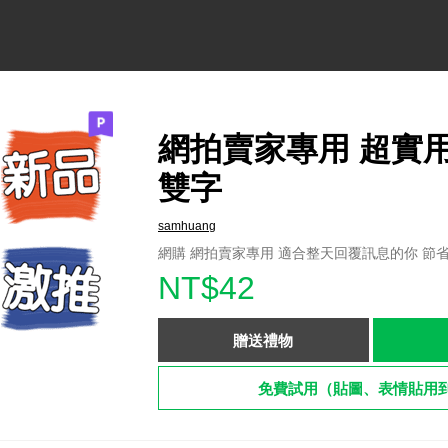
網拍賣家專用 超實
雙字
samhuang
網購 網拍賣家專用 適合整天回覆訊息的你 節
NT$42
贈送禮物
免費試用（貼圖、表情貼用