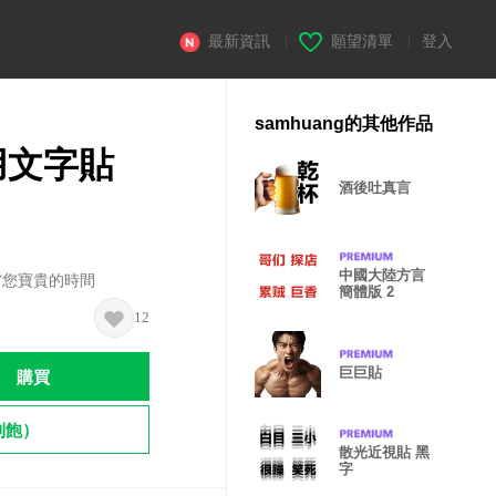
最新資訊
|
願望清單
|
登入
samhuang的其他作品
用文字貼
酒後吐真言
中國大陸方言
省您寶貴的時間
簡體版 2
12
巨巨貼
購買
到飽）
散光近視貼 黑
字