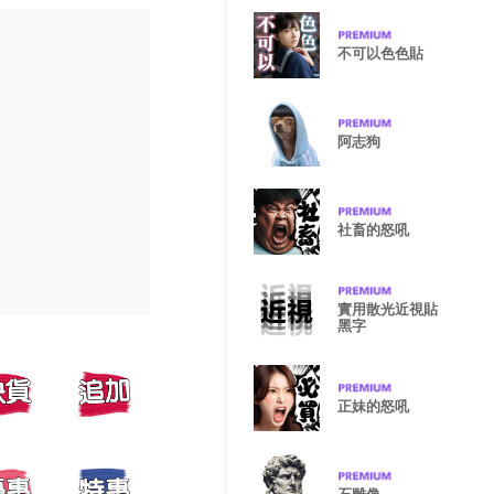
不可以色色貼
阿志狗
社畜的怒吼
實用散光近視貼
黑字
正妹的怒吼