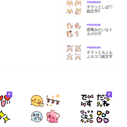
チラッとしば♡
絵文字3
恐竜みたいなト
カゲの子
チラッともふも
ふネコ♡絵文字