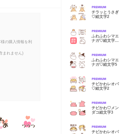
チラッとうさぎ
♡絵文字2
ふわふわシマエ
ナガ♡絵文字お
客様の購入情報を利
正月
含まれません)
ふわふわシマエ
ナガ♡絵文字5
チビかわレオパ
♡絵文字2
チビかわ♡メン
ダコ絵文字3
チビかわレオパ