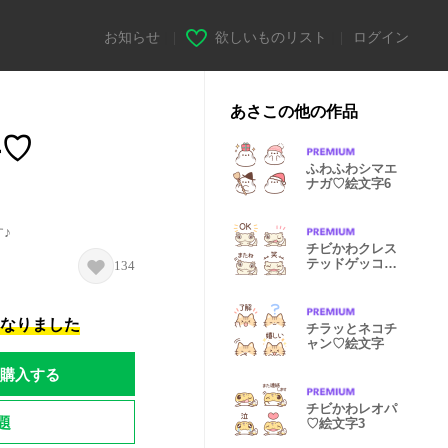
お知らせ
|
欲しいものリスト
|
ログイン
あさこの他の作品
字♡
ふわふわシマエ
ナガ♡絵文字6
♪
チビかわクレス
テッドゲッコー
134
♡絵文字
になりました
チラッとネコチ
ャン♡絵文字
購入する
チビかわレオパ
題
♡絵文字3