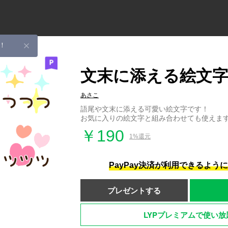
！
文末に添える絵文
あさこ
語尾や文末に添える可愛い絵文字です！
お気に入りの絵文字と組み合わせても使えます
￥190
1%還元
PayPay決済が利用できるよう
プレゼントする
LYPプレミアムで使い放