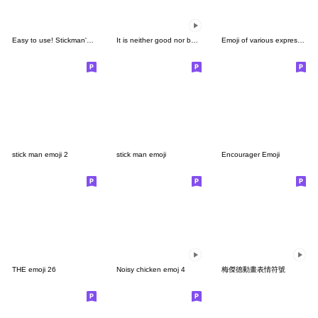
Easy to use! Stickman's emoji
It is neither good nor bad emoji move
Emoji of various expressions
stick man emoji 2
stick man emoji
Encourager Emoji
THE emoji 26
Noisy chicken emoj 4
梅傑德動畫表情符號