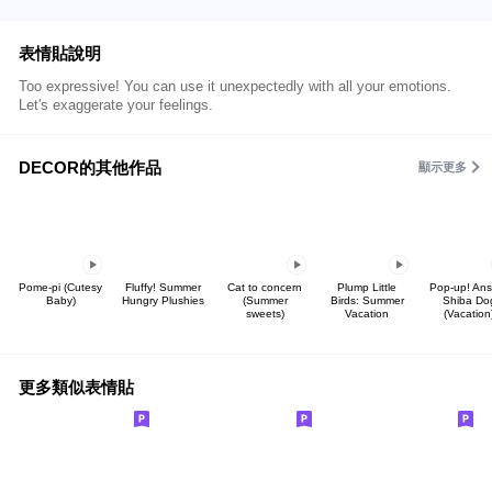
表情貼說明
Too expressive! You can use it unexpectedly with all your emotions.
Let's exaggerate your feelings.
DECOR的其他作品
顯示更多
Pome-pi (Cutesy
Fluffy! Summer
Cat to concern
Plump Little
Pop-up! Ans
Baby)
Hungry Plushies
(Summer
Birds: Summer
Shiba Do
sweets)
Vacation
(Vacation
更多類似表情貼