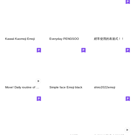
Kawaii Kaomoji Emoji
Everyday PENGSOO
經常使用的表達式！！
Move! Daily routine of white rabbits.
Simple face Emoji black
shiro2022emoji