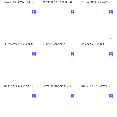
まんまるの黄色いひよこ(絵文字)
幸運の青うさぎ オタクver
キノコの絵文字の詰め合わせ
ややむかつくシンプル顔
シュールな動物たち
動くゆるい生き物 8
雑すぎるゆるすぎる顔文字の絵文字
ウザい顔の動物の絵文字
真顔のチベットスナギツネ -Emoji-