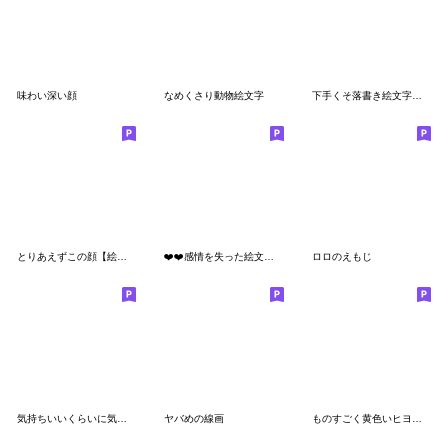
味わい深い顔
なめくさり動物絵文字
下手くそ落書き絵文字もじ
とりあえずこの顔【絵文字】
❤️❤️感情を失った絵文字❤️❤️
ロロのえもじ
気持ちいいくらいに気持ち悪い顔文字
ヤバめの線画
ものすごく黄色いヒヨコ(絵文字)