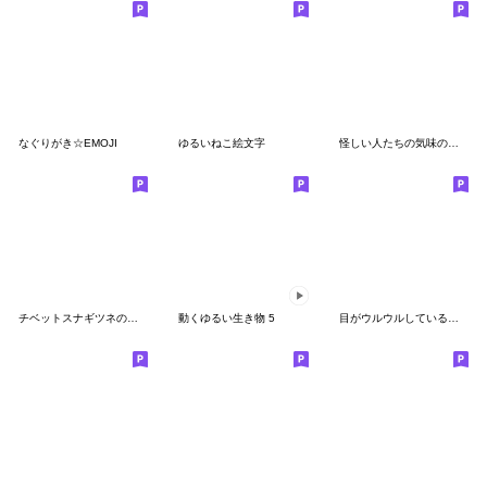
なぐりがき☆EMOJI
ゆるいねこ絵文字
怪しい人たちの気味の悪い絵文字
チベットスナギツネの絵文字
動くゆるい生き物 5
目がウルウルしているヒヨコ(絵文字)