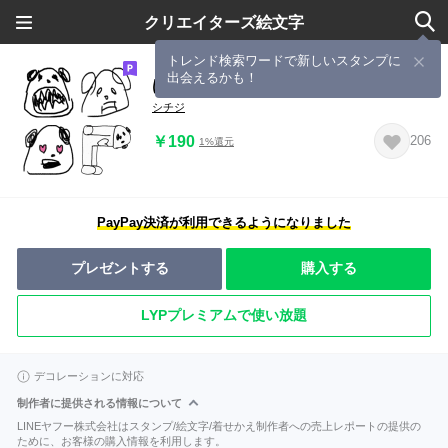
クリエイターズ絵文字
トレンド検索ワードで新しいスタンプに
出会えるかも！
はてしなくパンダ
シチジ
￥190
206
1%還元
PayPay決済が利用できるようになりました
プレゼントする
購入する
LYPプレミアムで使い放題
デコレーションに対応
制作者に提供される情報について
LINEヤフー株式会社はスタンプ/絵文字/着せかえ制作者への売上レポートの提供の
ために、お客様の購入情報を利用します。