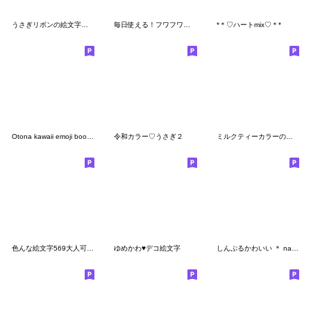
うさぎリボンの絵文字★表情セット
毎日使える！フワフワうさちゃん絵文字❤️
*＊♡ハートmix♡＊*
Otona kawaii emoji book part 1
令和カラー♡うさぎ２
ミルクティーカラーのくまちゃん❤
色んな絵文字569大人可愛いシンプル
ゆめかわ♥デコ絵文字
しんぷるかわいい ＊ natural brown