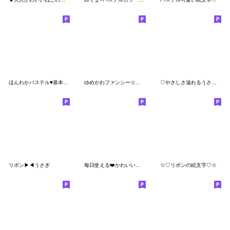
ほんわかパステル♥基本セット
ゆめかわファンシー☆くまちゃん
♡やさしさ溢れるうさぎさん♡
リボン▶︎◀︎うさぎ
毎日使える❤️かわいい絵文字❤️
☆♡リボンの絵文字♡☆