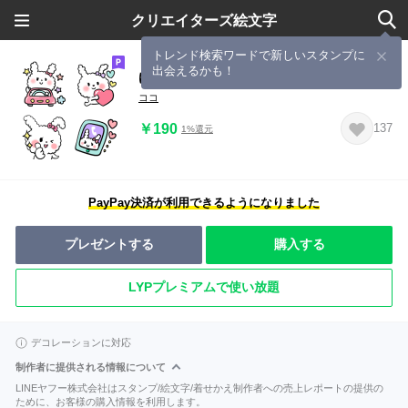
クリエイターズ絵文字
トレンド検索ワードで新しいスタンプに
出会えるかも！
ゆるかわ♡もこもこウサギ 夏ver②
ココ
￥190
137
1%還元
PayPay決済が利用できるようになりました
プレゼントする
購入する
LYPプレミアムで使い放題
デコレーションに対応
制作者に提供される情報について
LINEヤフー株式会社はスタンプ/絵文字/着せかえ制作者への売上レポートの提供の
ために、お客様の購入情報を利用します。