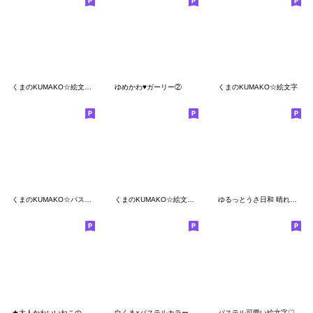
くまのKUMAKO☆絵文字２
ゆめかわ♥ガーリー②
くまのKUMAKO☆絵文字
くまのKUMAKO☆パステルハート絵文字
くまのKUMAKO☆絵文字４
ゆるっとうさ日和 晴れときどき絵文字
★大人かわいいねこの絵文字★
白くま×パステルカラーの絵文字★
パステル可愛い絵文字♡