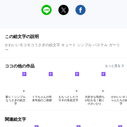
この絵文字の説明
かわいいモコモコうさぎの絵文字 キュート シンプル パステル ガーリ
ー
ココの他の作品
もっと見る
動く！シンプル
トラちゃんの年
もちっとしたウ
大好きな気持ち
かわいいネ
なうさぎの絵文
末年始のご挨拶
サギの冬絵文字
が伝わる！動く
ゃんたちの
字
小さいひと
字
関連絵文字