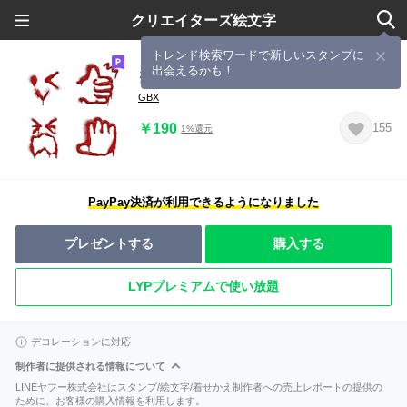
クリエイターズ絵文字
トレンド検索ワードで新しいスタンプに
出会えるかも！
※注意※ 恐怖の絵文字、、、四つ目
GBX
￥190
155
1%還元
PayPay決済が利用できるようになりました
プレゼントする
購入する
LYPプレミアムで使い放題
デコレーションに対応
制作者に提供される情報について
LINEヤフー株式会社はスタンプ/絵文字/着せかえ制作者への売上レポートの提供の
ために、お客様の購入情報を利用します。