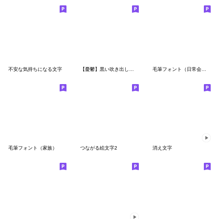
不安な気持ちになる文字
【憂鬱】黒い吹き出しと漢字【ネガティブ】
毛筆フォント（日常会話）
毛筆フォント（家族）
つながる絵文字2
消え文字