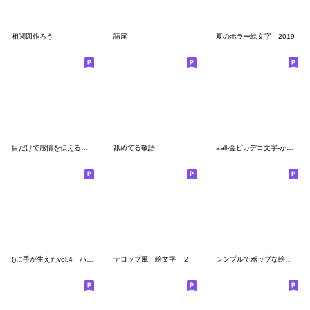
相関図作ろう
語尾
夏のホラー絵文字 2019
目だけで感情を伝える！漫画系・目絵文字
舐めてる敬語
aall-金ピカデコ文字-かなカナ
()に手が生えたvol.4 ハロウィン
テロップ風 絵文字 ２
シンプルでポップな絵文字 3