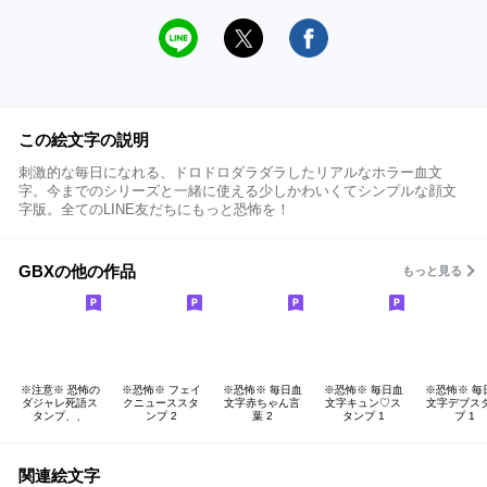
この絵文字の説明
刺激的な毎日になれる、ドロドロダラダラしたリアルなホラー血文
字。今までのシリーズと一緒に使える少しかわいくてシンプルな顔文
字版。全てのLINE友だちにもっと恐怖を！
GBXの他の作品
もっと見る
※注意※ 恐怖の
※恐怖※ フェイ
※恐怖※ 毎日血
※恐怖※ 毎日血
※恐怖※ 毎
ダジャレ死語ス
クニューススタ
文字赤ちゃん言
文字キュン♡ス
文字デブス
タンプ、、
ンプ 2
葉 2
タンプ 1
プ 1
関連絵文字