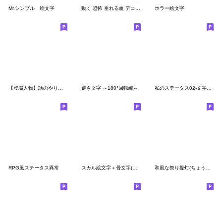
Mr.シンプル 絵文字
動く 恐怖 垂れる血 デコ文字 ホラー
ホラー絵文字
【登場人物】話のやり取りを伝える絵文字
逆さ文字 ～180°回転編～
私のステータス02‐文字遊びシリーズ
RPG風ステータス異常
スカル絵文字＋骨文字(英数字・記号)セット
和風な祭り提灯(ちょうちん)のデコ文字