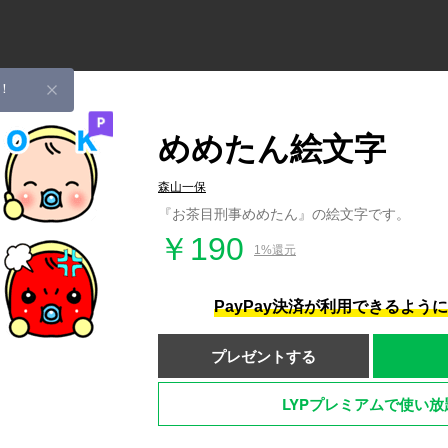
！
めめたん絵文字
森山一保
『お茶目刑事めめたん』の絵文字です。
￥190
1%還元
PayPay決済が利用できるよう
プレゼントする
LYPプレミアムで使い放