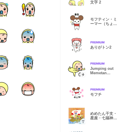
文字 2
モフティン・ミ
ーマー（ちょっ
とだけ関西）
ありがトン2
Jumping out
Memetan
English
version
モフチ
めめたん干支・
星座・七福神・
七曜スタンプ