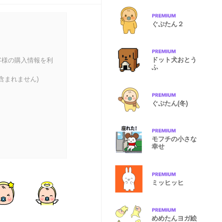
ぐぷたん２
ドット犬おとう
客様の購入情報を利
ふ
含まれません)
ぐぷたん(冬)
モフチの小さな
幸せ
ミッヒッヒ
めめたんヨガ絵