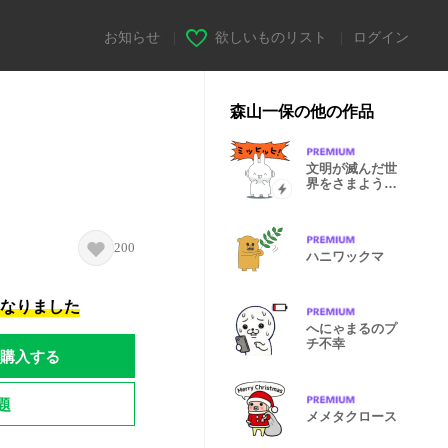
お知らせ
|
欲しいものリスト
|
ログイン
森山一保の他の作品
文明が滅んだ世
界をさまようミ
ッヒッヒ
200
ハニワックマ
になりました
へにゃまるのプ
チ不幸
購入する
題
メメタクロース