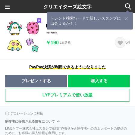
クリエイターズ絵文字
トレンド検索ワードで新しいスタンプに
出会えるかも！
Lilo emoji13
nenerin
￥190
54
1%還元
PayPay決済が利用できるようになりました
プレゼントする
購入する
LYPプレミアムで使い放題
デコレーションに対応
制作者に提供される情報について
LINEヤフー株式会社はスタンプ/絵文字/着せかえ制作者への売上レポートの提供の
ために、お客様の購入情報を利用します。