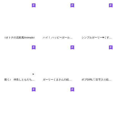
⁂オトナの北欧風Animals⁂
ハイ！ ハッピーガール！絵文字 2（再販）
シンプルガーリー♥くすみピンクグレージュ
動く♪ 仲良しともだち お仕事敬語
ガーリーくまさんの絵文字6
ボブGIRL♡文字入り絵文字