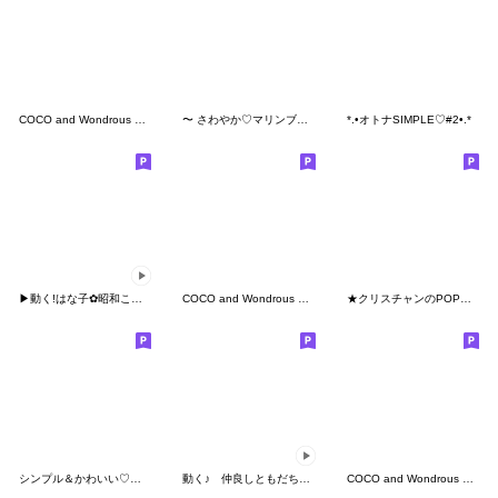
COCO and Wondrous Emoji 5
〜 さわやか♡マリンブルー絵文字2 〜
*.•オトナSIMPLE♡#2•.*
▶︎動く!はな子✿昭和ことばだよん。
COCO and Wondrous Emoji 8
★クリスチャンのPOPな絵文字 2★
シンプル＆かわいい♡絵文字
動く♪ 仲良しともだち お仕事敬語 ２
COCO and Wondrous Emoji 6