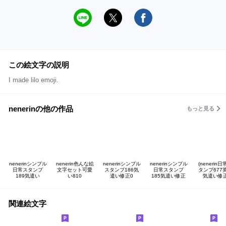
この絵文字の説明
I made lilo emoji.
nenerinの他の作品
もっと見る
nenerinシンプル
nenerin色んな絵
nenerinシンプル
nenerinシンプル
(nenerin
日常スタンプ
文字セット可愛
スタンプ186気
日常スタンプ
タンプ677
189気遣い
い810
遣い修正0
185気遣い修正
気遣い修
関連絵文字