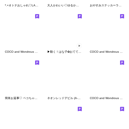
*.+オトナおしゃれ♡LADY#ボブ+.*
大人かわいい♡ゆるかわスマイル
おやすみステッカーラベル 絵文字 かわいい
COCO and Wondrous Emoji
▶︎動く！はな子✿おててでお返事。
COCO and Wondrous Emoji 9
簡単お返事♡ ペコちゃん絵文字 第2弾
ネオンレッドデビル (A-Z) 絵文字 ハート
COCO and Wondrous Emoji 10