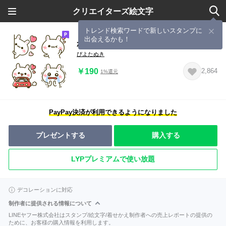
クリエイターズ絵文字
トレンド検索ワードで新しいスタンプに
出会えるかも！
かおもじ♡うさぎ３
ぴよたぬき
￥190
2,864
1%還元
PayPay決済が利用できるようになりました
プレゼントする
購入する
LYPプレミアムで使い放題
デコレーションに対応
制作者に提供される情報について
LINEヤフー株式会社はスタンプ/絵文字/着せかえ制作者への売上レポートの提供の
ために、お客様の購入情報を利用します。