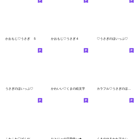
かおもじ♡うさぎ ５
かおもじ♡うさぎ４
♡うさぎのほいっぷ♡
うさぎのほいっぷ♡
かわいい♡くまの絵文字
カラフル♡うさぎのほいっぷ
ふわふわ♡ぱんだ
おとにゃの日常使い★手描きキラキラ
くまのゆるかわアクションセット