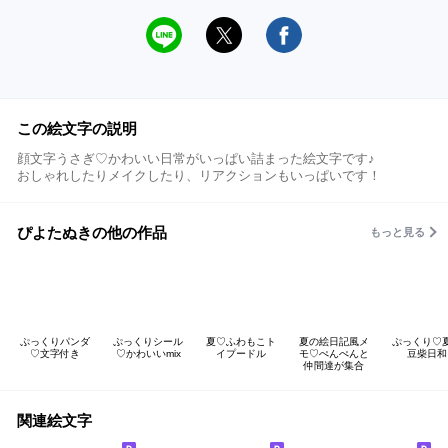
この絵文字の説明
顔文字うさぎ♡かわいい日常がいっぱい詰まった絵文字です♪
おしゃれしたりメイクしたり、リアクションもいっぱいです！
ぴよたぬきの他の作品
もっと見る
ぷっくりパンダ
ぷっくりシール
夏♡ふわもこト
夏の絵日記風メ
ぷっくり♡
♡文字付き
♡かわいいmix
イプードル
モ♡ぺんぺんと
豆柴日和
仲間達が集合
関連絵文字