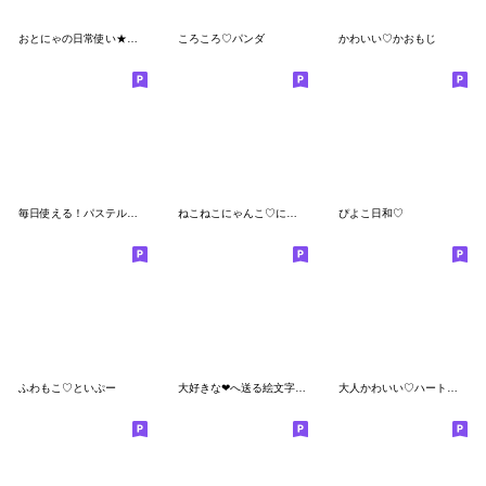
おとにゃの日常使い★ふんわりやさしい
ころころ♡パンダ
かわいい♡かおもじ
毎日使える！パステルねこの絵文字
ねこねこにゃんこ♡にゃー3
ぴよこ日和♡
ふわもこ♡といぷー
大好きな❤へ送る絵文字❤毎日ラブラブ
大人かわいい♡ハートと女の子