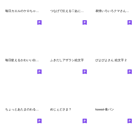
毎日カエルのケロちゃん♡絵文字♡ミニsp
つなげて伝える♡あにまる絵文字
表情いろいろクマさん絵文字
毎日使えるかわいい白ぶた絵文字(1)
ふきだしアザラシ絵文字
ぴよぴよさん 絵文字 2
ちょっとあたまのわるそうな絵文字(8)
めじぇどさま？
kawaii-食パン