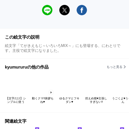
この絵文字の説明
絵文字「てがきえもじ～いろいろMIX～」にも登場する、にわとりで
す。主役で絵文字になりました。
kyumururuの他の作品
もっと見る
【文字だけ】シ
動くクマ‼️挨拶も
ゆるクマとフキ
控えめ猫♥️主張し
うごくよ♥️
ンプルに使う
ね♥️
ダシ♥️
すぎない‼️
ん
関連絵文字