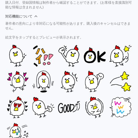
購入日付、登録国情報は制作者から確認することができます。(お客様を直接識別可
能な情報は含まれません)
対応機能について
著作者の意向により非対応になる可能性があります。購入後のキャンセルはできま
せん。
絵文字をタップするとプレビューが表示されます。