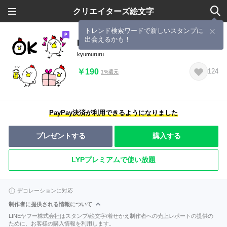
クリエイターズ絵文字
トレンド検索ワードで新しいスタンプに
出会えるかも！
昭和のにわとり ～使えるにわとり～
kyumururu
￥190
124
1%還元
PayPay決済が利用できるようになりました
プレゼントする
購入する
LYPプレミアムで使い放題
デコレーションに対応
制作者に提供される情報について
LINEヤフー株式会社はスタンプ/絵文字/着せかえ制作者への売上レポートの提供の
ために、お客様の購入情報を利用します。