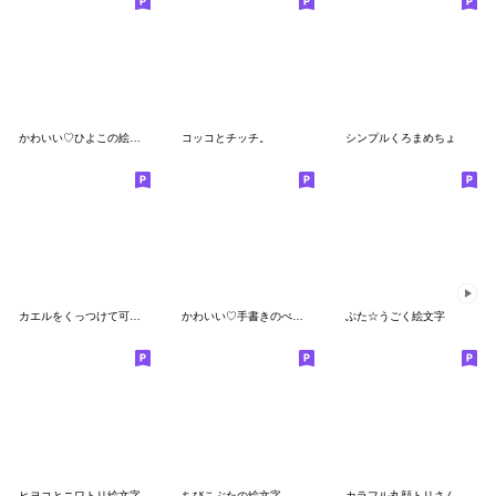
かわいい♡ひよこの絵文字
コッコとチッチ。
シンプルくろまめちょ
カエルをくっつけて可愛くする絵文字
かわいい♡手書きのぺんちゃん
ぶた☆うごく絵文字
ヒヨコとニワトリ絵文字
ちびこぶたの絵文字
カラフル丸顔トリさん絵文字