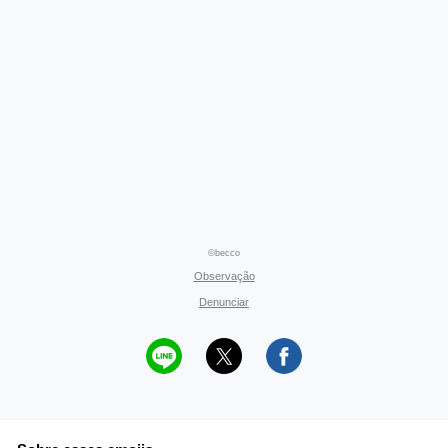
©becco
Observação
Denunciar