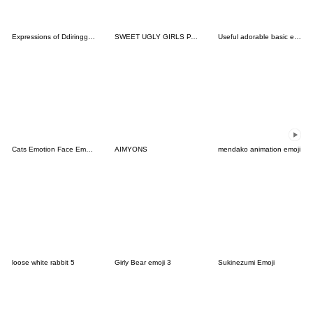
Expressions of Ddiringguri
SWEET UGLY GIRLS PART2
Useful adorable basic emoji 2
Cats Emotion Face Emoji 5
AIMYONS
mendako animation emoji
loose white rabbit 5
Girly Bear emoji 3
Sukinezumi Emoji