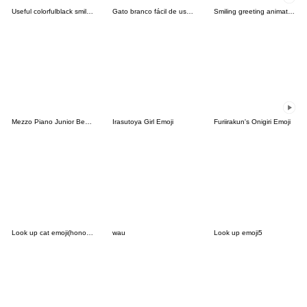
Useful colorfulblack smile simple emoji2
Gato branco fácil de usar Emoji
Smiling greeting animated emoji
Mezzo Piano Junior Berrie's Emoji
Irasutoya Girl Emoji
Furiirakun's Onigiri Emoji
Look up cat emoji(honorific)
wau
Look up emoji5