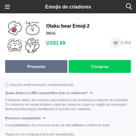
Emojis de criadores
Otaku bear Emoji 2
becco
US$1.69
6,064
Presente
Comprar
Decorar perfil recurso(s) compatível(íveis)
Quais dados o LINE compartilha com os criadores?
Coletamos dados de compras para relatórios de venda para criadores de conteúdo.
Os relatórios de venda incluem a data de compra e o país ou região do comprador.
Nenhuma informação identificável é incluída nos relatórios.
Recursos compatíveis
A compatibilidade dos recursos pode ser desabilitada a critério do autor.
Toque em um emoji para uma pré-visualização.