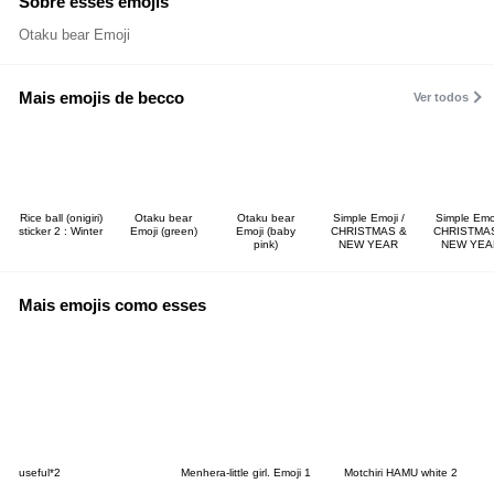
Sobre esses emojis
Otaku bear Emoji
Mais emojis de becco
Ver todos
Rice ball (onigiri)
Otaku bear
Otaku bear
Simple Emoji /
Simple Emoj
sticker 2 : Winter
Emoji (green)
Emoji (baby
CHRISTMAS &
CHRISTMA
pink)
NEW YEAR
NEW YEA
Mais emojis como esses
useful*2
Menhera-little girl. Emoji 1
Motchiri HAMU white 2