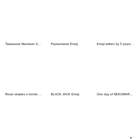
Taiwanese Mandarin Super practical
Piyokomame Emoji
Emoji written by 5 years old
Rosto simples e bonito ♡ -2-
BLACK JACK Emoji
One day of NEKOMARU Emoji