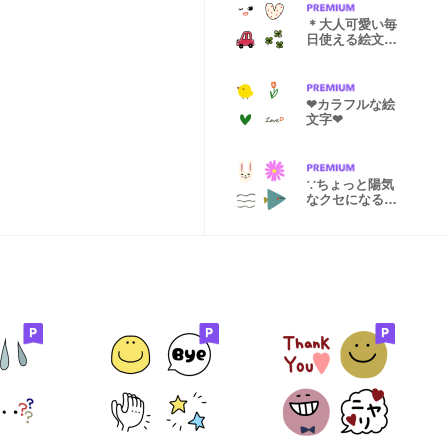
＊大人可愛い毎
日使える絵文字
＊
❤︎カラフルな絵
文字❤︎
∵ちょっと陽気
なクセになる絵
文字∵