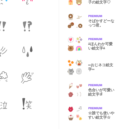
子の絵文字♡
そばかすどーな
っつ君。
⁂ほんわか可愛
い絵文字⁂
∞おじネコ絵文
字∞
色合いが可愛い
絵文字✰̆̈
☆誰でも使いや
すい絵文字☆