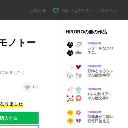
お知らせ
|
欲しいものリスト
|
ログイン
HIROROの他の作品
︎モノトー
シュールなクロ
ネコ。
◎ゆるゆるシン
めてみました！
プル絵文字◎
196
♥︎ふんわりアニ
マル絵文字♥︎
になりました
◎赤鼻が可愛い
購入する
◎毎日使える
smile絵文字◎