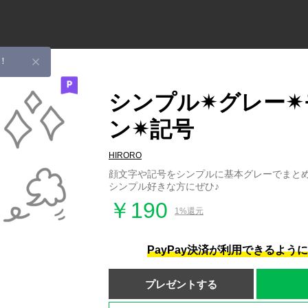
！
シンプル✴︎グレー✴
ン✴︎記号
HIRORO
顔文字や記号をシンプルに基本グレーでまと
シンプル好きな方にぜひ♪
￥190
1%還元
PayPay決済が利用できるよう
プレゼントする