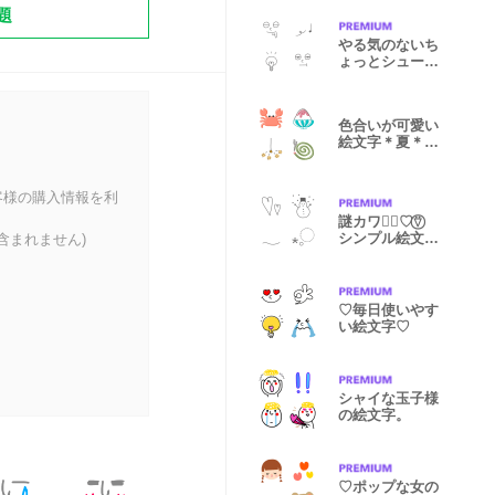
題
やる気のないち
ょっとシュール
な絵文字
色合いが可愛い
絵文字＊夏＊
summer〜☆
客様の購入情報を利
謎カワ∵⃝♡⍢⃝
シンプル絵文字
含まれません)
☺︎
♡毎日使いやす
い絵文字♡
シャイな玉子様
の絵文字。
♡ポップな女の