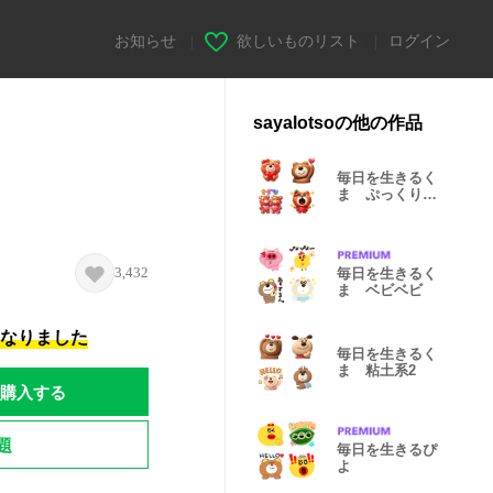
お知らせ
|
欲しいものリスト
|
ログイン
sayalotsoの他の作品
毎日を生きるく
ま ぷっくりつ
やつや
3,432
毎日を生きるく
ま ベビベビ
になりました
毎日を生きるく
ま 粘土系2
購入する
題
毎日を生きるぴ
よ