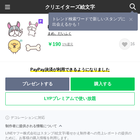
クリエイターズ絵文字
トレンド検索ワードで新しいスタンプに
出会えるかも！
ゆるゆるフレブルの絵文字
まめ。だいふく
￥190
16
1%還元
PayPay決済が利用できるようになりました
プレゼントする
購入する
LYPプレミアムで使い放題
デコレーションに対応
制作者に提供される情報について
LINEヤフー株式会社はスタンプ/絵文字/着せかえ制作者への売上レポートの提供の
ために、お客様の購入情報を利用します。