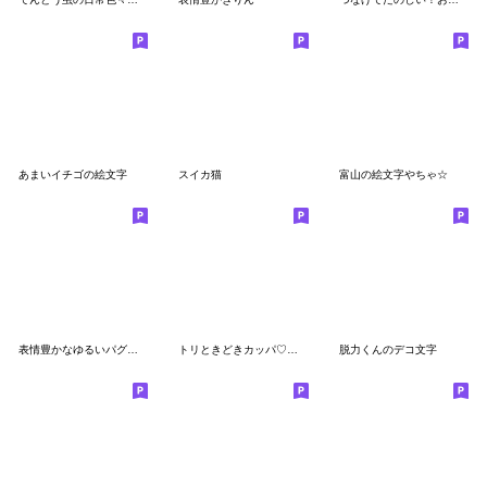
あまいイチゴの絵文字
スイカ猫
富山の絵文字やちゃ☆
表情豊かなゆるいパグ。犬。
トリときどきカッパ♡絵文字【ゆるカワ】
脱力くんのデコ文字