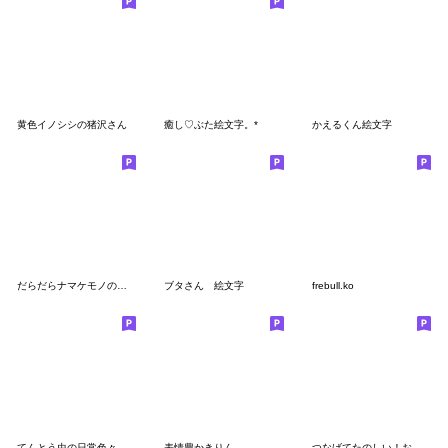
黄色イノシシの猪沢さん
癒し♡ぶた絵文字。*
かえるくん絵文字
だらだらナマケモノの絵文字
ブタさん 絵文字
frebull.ko
てんとう虫の日常色々絵文字
表情豊かきりん
つなげてたのしい！お誕生日専用デコ文字