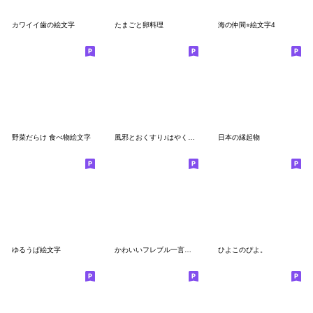
カワイイ歯の絵文字
たまごと卵料理
海の仲間⭐︎絵文字4
野菜だらけ 食べ物絵文字
風邪とおくすり♪はやく治れ♪絵文字
日本の縁起物
ゆるうぱ絵文字
かわいいフレブル一言絵文字（パイド）
ひよこのぴよ。