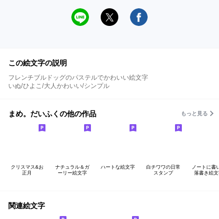
この絵文字の説明
フレンチブルドッグのパステルでかわいい絵文字
いぬ/ひよこ/大人かわいい/シンプル
まめ。だいふくの他の作品
もっと見る
クリスマス&お
ナチュラル＆ガ
ハートな絵文字
白チワワの日常
ノートに書
正月
ーリー絵文字
スタンプ
落書き絵文
関連絵文字