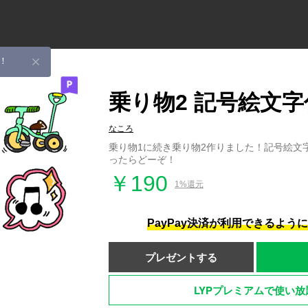
！
乗り物2 記号絵文
なころ
乗り物1に続き乗り物2作りました！記号絵文
ったらどーぞ！
￥190
1%還元
PayPay決済が利用できるよう
プレゼントする
LYPプレミアムで使い放