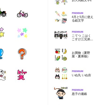
お天気絵文字2
4月と5月に使え
る絵文字
こてつ こはく
こすけ三兄弟
（省スペース）
お買物（夏野
菜・夏果物）
いぬ丸 いぬ吉
息子の連絡