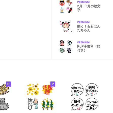
2月・3月の絵文
字
動く！ももぱん
だちゃん
PoP手書き（顔
付き）