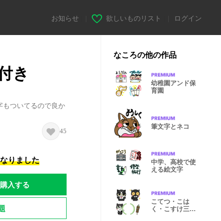
お知らせ
|
欲しいものリスト
|
ログイン
なころの他の作品
字付き
幼稚園アンド保
育園
字もついてるので良か
筆文字とネコ
45
になりました
中学、高校で使
える絵文字
購入する
こてつ・こは
題
く・こすけ三兄
弟2