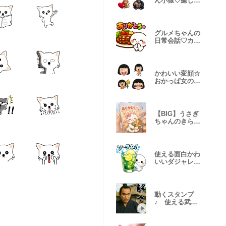
ん小猿♡癒し子
猿の絵文字♡
グルメちゃんの
日常会話♡カラ
フルデカ文字
かわいい変顔☆
おかっぱ女の子
の絵文字♪
【BIG】うさぎ
ちゃんのきらき
らスマホ便♪
使える面白かわ
いいダジャレス
タンプ
動くスタンプ
♪ 使える武
士・サムライ言
葉