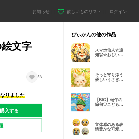
お知らせ
|
欲しいものリスト
|
ログイン
ぴぃかんの他の作品
の絵文字
スマホ仙人☆通
知翁☆おじいち
ゃんも使える
そっと寄り添う
58
優しいうさぎ♡
癒しスタンプ
になりました
【BIG】端午の
節句♡こどもの
日お祝い
購入する
題
立体感のある表
情豊かな可愛い
絵文字