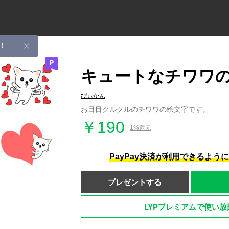
！
キュートなチワワ
ぴぃかん
お目目クルクルのチワワの絵文字です。
￥190
1%還元
PayPay決済が利用できるよう
プレゼントする
LYPプレミアムで使い放