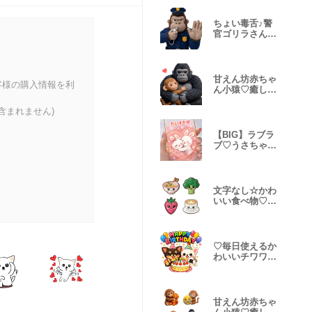
ちょい毒舌♪警
官ゴリラさんの
スタンプ敬語
甘えん坊赤ちゃ
客様の購入情報を利
ん小猿♡癒し子
猿スタンプ♡
含まれません)
【BIG】ラブラ
ブ♡うさちゃん
スマホ便挨拶
文字なし☆かわ
いい食べ物♡飲
み物絵文字
♡毎日使えるか
わいいチワワの
日常会話♡
甘えん坊赤ちゃ