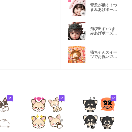
背景が動く！つ
まみあげポーズ
の女の子
飛び出す♪つま
みあげポーズ男
子用吹き出し
猫ちゃんスイー
ツでお祝い♡誕
生日おめでと