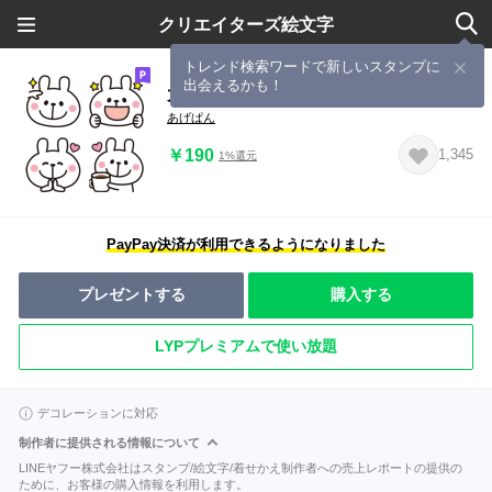
クリエイターズ絵文字
トレンド検索ワードで新しいスタンプに
出会えるかも！
大人かわいい♡うさぎの絵文字
あげぱん
￥190
1,345
1%還元
PayPay決済が利用できるようになりました
プレゼントする
購入する
LYPプレミアムで使い放題
デコレーションに対応
制作者に提供される情報について
LINEヤフー株式会社はスタンプ/絵文字/着せかえ制作者への売上レポートの提供の
ために、お客様の購入情報を利用します。