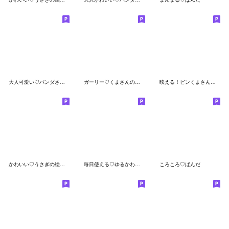
大人可愛い♡パンダさんの絵文字
ガーリー♡くまさんのつながる絵文字
映える！ピンくまさんの絵文字
かわいい♡うさぎの絵文字
毎日使える♡ゆるかわうさぎの絵文字２
ころころ♡ぱんだ