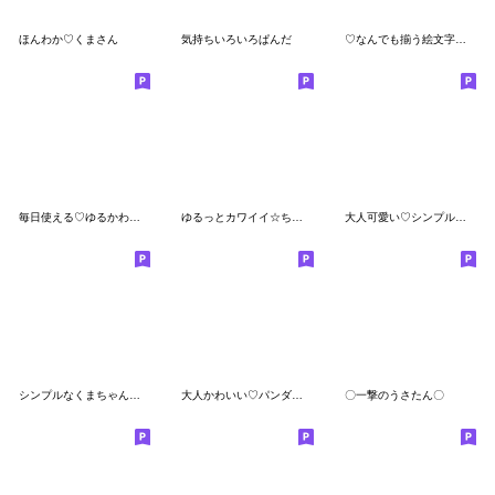
ほんわか♡くまさん
気持ちいろいろぱんだ
♡なんでも揃う絵文字セット♡
毎日使える♡ゆるかわうさぎの絵文字
ゆるっとカワイイ☆ちびくまさん
大人可愛い♡シンプル絵文字６
シンプルなくまちゃん絵文字
大人かわいい♡パンダの文字付絵文字
〇一撃のうさたん〇