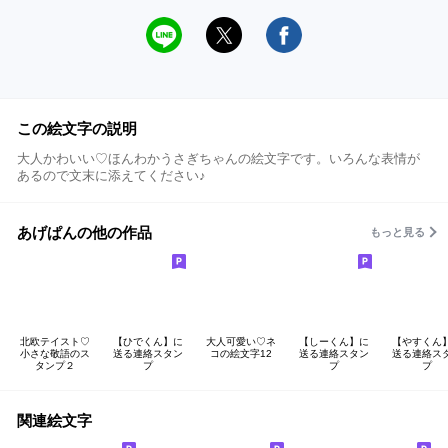
この絵文字の説明
大人かわいい♡ほんわかうさぎちゃんの絵文字です。いろんな表情が
あるので文末に添えてください♪
あげぱんの他の作品
もっと見る
北欧テイスト♡
【ひでくん】に
大人可愛い♡ネ
【しーくん】に
【やすくん
小さな敬語のス
送る連絡スタン
コの絵文字12
送る連絡スタン
送る連絡ス
タンプ２
プ
プ
プ
関連絵文字