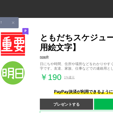
！
ともだちスケジュ
用絵文字】
now@
日にちや時間、住所や場所などをわかりやす
字です。友達、家族、仕事などでの連絡用と
￥190
1%還元
PayPay決済が利用できるよう
プレゼントする