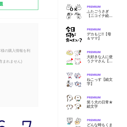
題
ふたごうさぎ
【ニコイチ絵文
字】
デカもじ!!【母
＆ママ】
客様の購入情報を利
大好きな人に使
うクマさん【絵
含まれません)
文字】
ねこっす【絵文
字】
笑う犬の日常★
絵文字
どんな時もくま