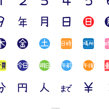
©nowa