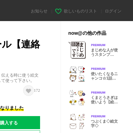
お知らせ
|
欲しいものリスト
|
ログイン
now@の他の作品
ール【連絡
まじめな人が使
うスタンプ
【BIG】
使いたくなるニ
く伝える時に使う絵文
ャンコ☆1話
して使って下さい。
【絵文字】
172
くまとうさぎは
使いよう【絵文
字】2～夏～
になりました
つぶくま◇絵文
購入する
字◇