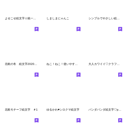
よせこせ絵文字☆統一感ゼロ〜！POCAママ
しましまにゃんこ
シンプルでやさしい絵文字
北欧の冬 絵文字2020【pocaママ】
ねこ！ねこ！使いやすい！ねこ！
大人カワイイ♡クラフト風絵文字
北欧モチーフ絵文字 ＃1
ゆるかわ♥シロクマ絵文字
パンダパンダ絵文字♡poca ママ