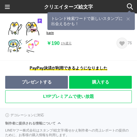
クリエイターズ絵文字
トレンド検索ワードで新しいスタンプに
出会えるかも！
しろいくま2
karin
￥190
76
1%還元
PayPay決済が利用できるようになりました
プレゼントする
購入する
LYPプレミアムで使い放題
デコレーションに対応
制作者に提供される情報について
LINEヤフー株式会社はスタンプ/絵文字/着せかえ制作者への売上レポートの提供の
ために、お客様の購入情報を利用します。