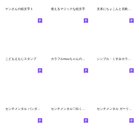
ケンさんの絵文字１
使えるマジックな絵文字
文末にちょこんと北欧風♡絵文字 pocaママ
こどもえもじスタンプ
カラフルmuuちゃんのお顔の絵文字
シンプル・くすみカラー絵文字 ＃2
センチメンタル パンダ♡スタートセット
センチメンタル♡白くまちゃん
センチメンタル ガーリー 2