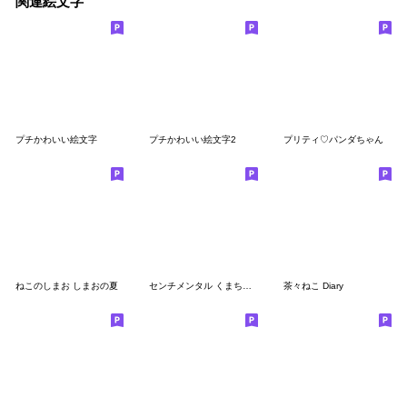
関連絵文字
プチかわいい絵文字
プチかわいい絵文字2
プリティ♡パンダちゃん
ねこのしまお しまおの夏
センチメンタル くまちゃん♡毎日セット
茶々ねこ Diary