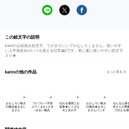
この絵文字の説明
karinのお絵描き絵文字、てがきのシンプルなしろくまさん。使いやす
い上半身多めのいつも使える日常編2です。更に夏に使いやすい絵文字
入り★
karinの他の作品
もっと見る
おもしろい動き
ワレワレハ宇宙
伝わる感情とお
おもしろい動き
るんるん踊
の敬語★まるし
人!?くま&うさぎ
返事★レトロな
の敬語★まるし
米さんの軍
まさん
ゆるい敬語
犬と女の子
まさんパンダ
で伝える感