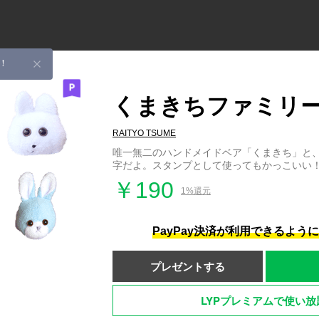
！
くまきちファミリー
RAITYO TSUME
唯一無二のハンドメイドベア「くまきち」と
字だよ。スタンプとして使ってもかっこいい
￥190
1%還元
PayPay決済が利用できるよう
プレゼントする
LYPプレミアムで使い放