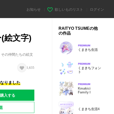
お知らせ
|
欲しいものリスト
|
ログイン
RAITYO TSUMEの他
の作品
(絵文字)
くまきち生活
、その仲間たちの絵文
！
1,635
くまきちフォン
ト
になりました
Kmakici
Family I
購入する
題
くまきち生活4