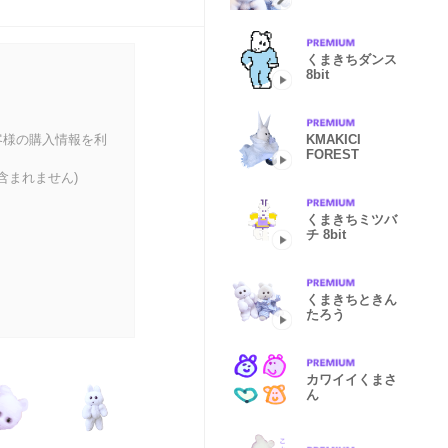
くまきちダンス
8bit
客様の購入情報を利
KMAKICI
FOREST
含まれません)
くまきちミツバ
チ 8bit
くまきちときん
たろう
カワイイくまさ
ん