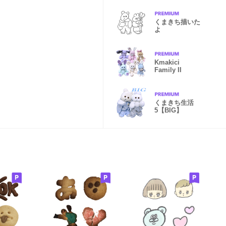
くまきち描いた
よ
Kmakici
Family II
くまきち生活
5【BIG】