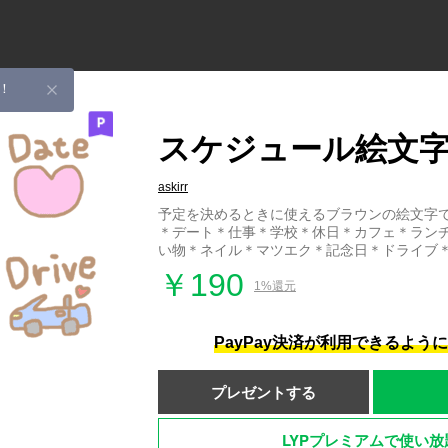
！
スケジュール絵文
askirr
予定を決めるときに使えるブラウンの絵文字
＊デート＊仕事＊学校＊休日＊カフェ＊ラン
い物＊ネイル＊マツエク＊記念日＊ドライブ
￥190
1%還元
PayPay決済が利用できるよう
プレゼントする
LYPプレミアムで使い放