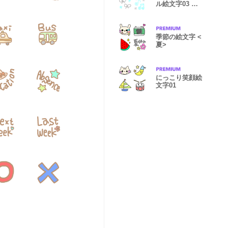
ル絵文字03 ブ
ルー♡グレー
季節の絵文字 <
夏>
にっこり笑顔絵
文字01