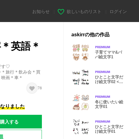
お知らせ
|
欲しいものリスト
|
ログイン
askirrの他の作品
字＊英語＊
子育てママ&パ
パ絵文字1
です♡
チ＊旅行＊飲み会＊買
ひとこと文字だ
＊映画＊車＊
け絵文字02 <英
語>
78
冬に使いたい絵
になりました
文字01
購入する
ひとこと文字だ
け絵文字01
題