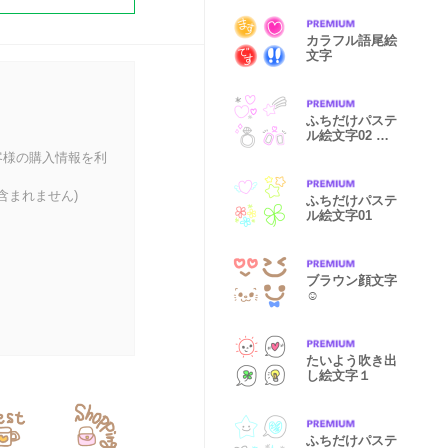
カラフル語尾絵
文字
ふちだけパステ
ル絵文字02 ピ
ンク♡グレー
客様の購入情報を利
含まれません)
ふちだけパステ
ル絵文字01
ブラウン顔文字
☺︎
たいよう吹き出
し絵文字１
ふちだけパステ