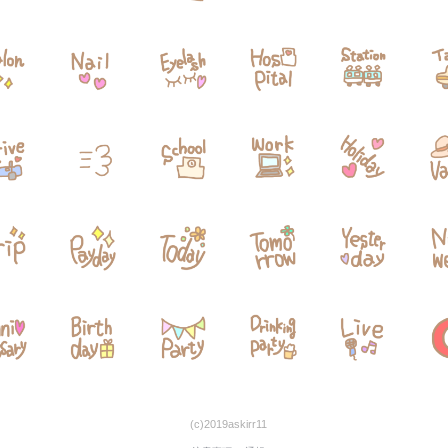
(c)2019askirr11