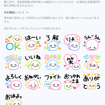
購入日付、登録国情報は制作者から確認することができます。(お客様を直接識別可
能な情報は含まれません)
対応機能について
著作者の意向により非対応になる可能性があります。購入後のキャンセルはできま
せん。
絵文字をタップするとプレビューが表示されます。