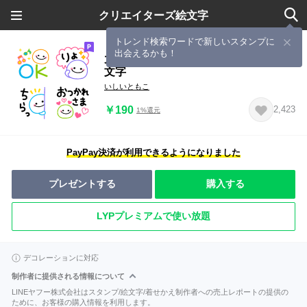
クリエイターズ絵文字
トレンド検索ワードで新しいスタンプに
出会えるかも！
大人のカラフルな文字の毎日使える絵
文字
いしいともこ
￥190
2,423
1%還元
PayPay決済が利用できるようになりました
プレゼントする
購入する
LYPプレミアムで使い放題
デコレーションに対応
制作者に提供される情報について
LINEヤフー株式会社はスタンプ/絵文字/着せかえ制作者への売上レポートの提供の
ために、お客様の購入情報を利用します。