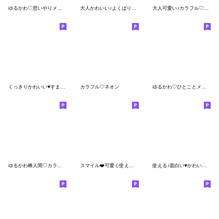
ゆるかわ♡思いやりメッセージ２
大人かわいい♪よくばり絵文字パック♥
大人可愛い♪カラフル♡パステル
くっきりかわいい♥すまいる絵文字④
カラフル♡ネオン
ゆるかわ♡ひとことメッセージ
ゆるかわ棒人間♡カラフルmix2
スマイル❤️可愛く使える絵文字セット❤
使える♪面白い♥かわいい♥ 絵文字&顔文字