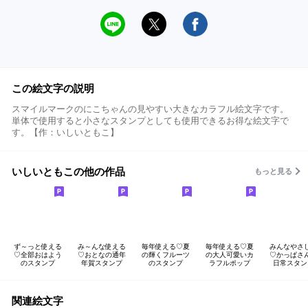
この絵文字の説明
スマイルマークのにこちゃんの見やすい大きなカラフル絵文字です。
単体で使用すると小さなスタンプとしても使用できるお得な絵文字で
す。【作：いしいともこ】
いしいともこの他の作品
もっと見る
ず～っと使える
み～んな使える
毎年使える♡夏
毎年使える♡夏
みんなやさ
♡全部おはよう
♡おとなの通年
の輝くフルーツ
の大人可愛いカ
♡かっぱさ
のスタンプ
年賀スタンプ
のスタンプ
ラフルポップ
日常スタン
関連絵文字