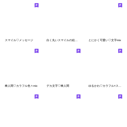
スマイル♡メッセージ
白く丸いスマイルの絵文字
とにかく可愛い♡文字mix
棒人間♡カラフル色々mix
デカ文字♡棒人間
ゆるかわ♡カラフル×スマイル♡