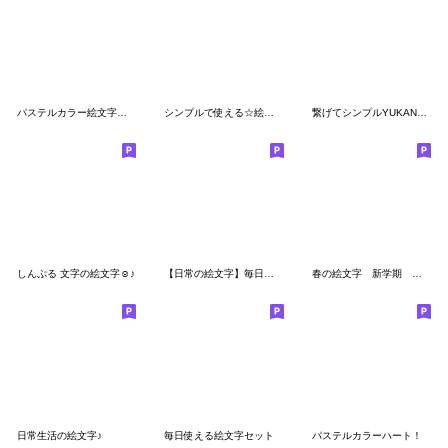
パステルカラー絵文字セット
シンプルで使える☆絵文字2
繋げてシンプルYUKANCO文字♡
しんぷる 文字の絵文字☺︎♪
【日常の絵文字】毎日使える♪改めて編
春の絵文字 新学期 入学
日常生活の絵文字♪
毎日使える絵文字セット
パステルカラーハート！