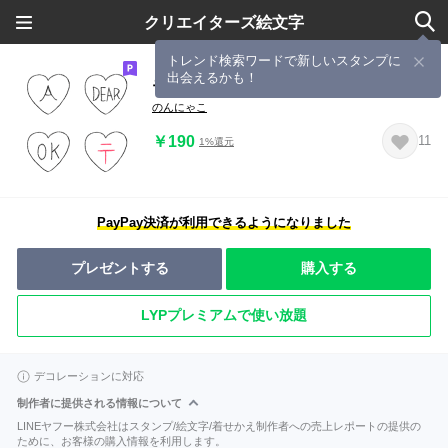
クリエイターズ絵文字
トレンド検索ワードで新しいスタンプに
出会えるかも！
モノクロハート文字
のんにゃこ
￥190
11
1%還元
PayPay決済が利用できるようになりました
プレゼントする
購入する
LYPプレミアムで使い放題
デコレーションに対応
制作者に提供される情報について
LINEヤフー株式会社はスタンプ/絵文字/着せかえ制作者への売上レポートの提供の
ために、お客様の購入情報を利用します。