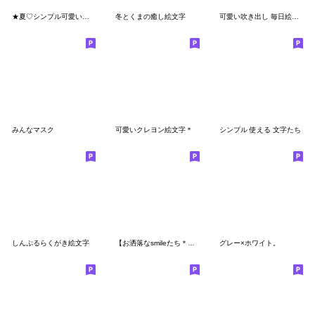
★夏♡シンプル可愛い絵文字★
冬とくまの癒し絵文字
可愛い吹き出し 毎日絵文字
みんなマスク
可愛いクレヨン絵文字＊
シンプル 使える 文字たち
しんぷるらくがき絵文字
【お洒落なsmileたち＊絵文字】
グレー×ホワイト。