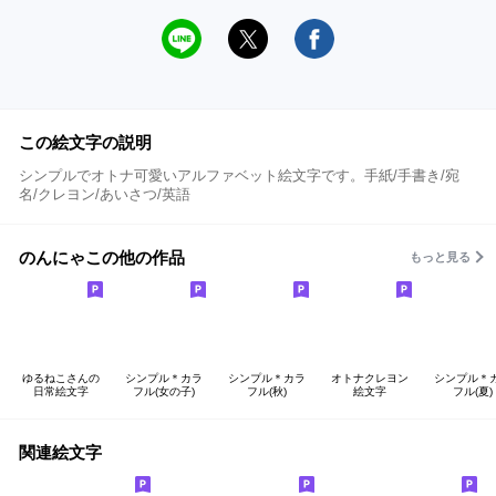
この絵文字の説明
シンプルでオトナ可愛いアルファベット絵文字です。手紙/手書き/宛
名/クレヨン/あいさつ/英語
のんにゃこの他の作品
もっと見る
ゆるねこさんの
シンプル＊カラ
シンプル＊カラ
オトナクレヨン
シンプル＊
日常絵文字
フル(女の子)
フル(秋)
絵文字
フル(夏)
関連絵文字