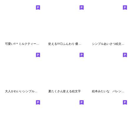
可愛い!!＊ミルクティー色の絵文字☺︎
使える!!!◎ふんわり 優しい絵文字☺︎✌︎２
シンプルあいさつ絵文字(2)
大人かわいいシンプル日付絵文字
夏たくさん使える絵文字
絵本みたいな バレンタイン