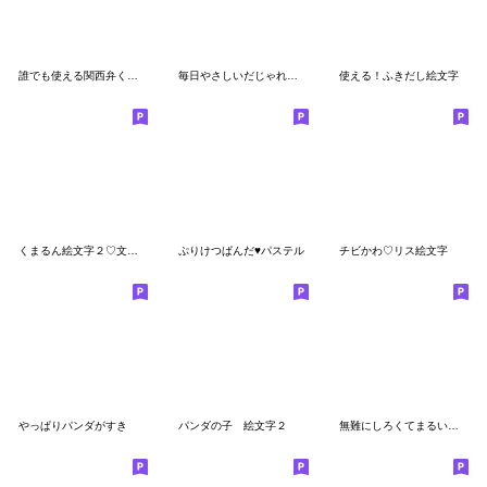
誰でも使える関西弁くまくま絵文字
毎日やさしいだじゃれ絵文字
使える！ふきだし絵文字
くまるん絵文字２♡文字入り
ぷりけつぱんだ♥︎パステル
チビかわ♡リス絵文字
やっぱりパンダがすき
パンダの子 絵文字２
無難にしろくてまるい人の絵文字です。2