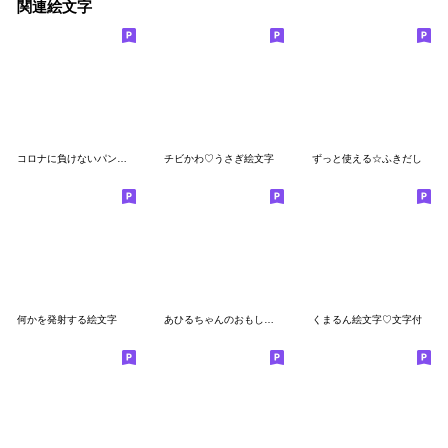
関連絵文字
コロナに負けないパンダちゃん！！
チビかわ♡うさぎ絵文字
ずっと使える☆ふきだし
何かを発射する絵文字
あひるちゃんのおもしろカワイイ絵文字
くまるん絵文字♡文字付