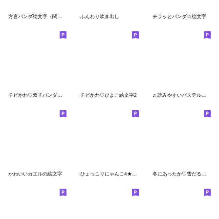
方言パンダ絵文字（関西弁）
ふんわり吹き出し
チラッとパンダ☆絵文字
チビかわ♡双子パンダ絵文字
チビかわ♡ひよこ絵文字2
♬読みやすいパステル敬語♬
かわいいカエルの絵文字
ひょっこりにゃんこ4★関西弁Ⅱ
冬にあったか♡雪だるま 絵文字