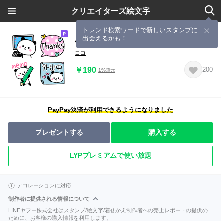
クリエイターズ絵文字
トレンド検索ワードで新しいスタンプに
出会えるかも！
働くゆるかわパンダのお仕事絵文字
ココ
￥190
200
1%還元
PayPay決済が利用できるようになりました
プレゼントする
購入する
LYPプレミアムで使い放題
デコレーションに対応
制作者に提供される情報について
LINEヤフー株式会社はスタンプ/絵文字/着せかえ制作者への売上レポートの提供の
ために、お客様の購入情報を利用します。