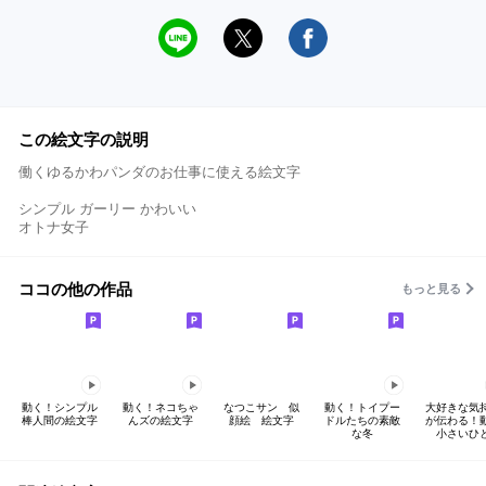
この絵文字の説明
働くゆるかわパンダのお仕事に使える絵文字
シンプル ガーリー かわいい
オトナ女子
ココの他の作品
もっと見る
動く！シンプル
動く！ネコちゃ
なつこサン 似
動く！トイプー
大好きな気
棒人間の絵文字
んズの絵文字
顔絵 絵文字
ドルたちの素敵
が伝わる！
な冬
小さいひ