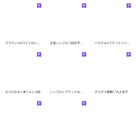
ブラウン×ホワイトのシンプルな絵文字2
王道シンプル♡顔文字絵文字(4)
パステル×ブラック☆ペン風絵文字
さりげネオン♥️ニコニコ顔
シンプル☆ブラック＆レッド！！
デコデコ装飾♡大人女子