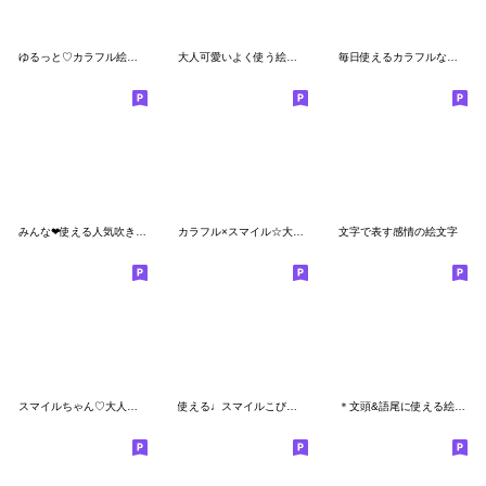
ゆるっと♡カラフル絵文字④【お顔セット】
大人可愛いよく使う絵文字とあいさつ絵文字
毎日使えるカラフルな絵文字
みんな❤使える人気吹き出し絵文字いっぱい2
カラフル×スマイル☆大人シンプル
文字で表す感情の絵文字
スマイルちゃん♡大人可愛いシンプル絵文字
使える♩スマイルこびと絵文字
＊文頭&語尾に使える絵文字〜大人可愛い〜