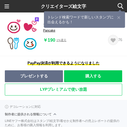
クリエイターズ絵文字
トレンド検索ワードで新しいスタンプに
出会えるかも！
クレヨン ニコちゃん 絵文字
Pancake
￥190
76
1%還元
PayPay決済が利用できるようになりました
プレゼントする
購入する
LYPプレミアムで使い放題
デコレーションに対応
制作者に提供される情報について
LINEヤフー株式会社はスタンプ/絵文字/着せかえ制作者への売上レポートの提供の
ために、お客様の購入情報を利用します。