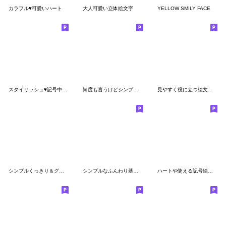
カラフル♥️可愛いハート
大人可愛い立体絵文字
YELLOW SMILY FACE
スタイリッシュ♥️記号中心パステル絵文字
何度も言うけどシンプルです。②
見やすく役に立つ絵文字（カラフル☆）
シンプルくっきり＆グラデーション絵文字
シンプルなふんわり基本絵文字
ハートや使える記号絵文字 3