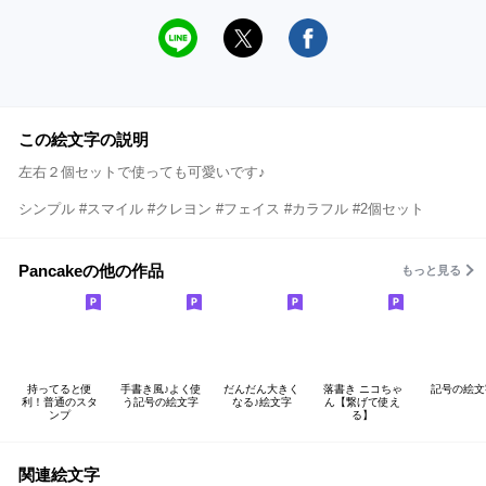
この絵文字の説明
左右２個セットで使っても可愛いです♪
シンプル #スマイル #クレヨン #フェイス #カラフル #2個セット
Pancakeの他の作品
もっと見る
持ってると便
手書き風♪よく使
だんだん大きく
落書き ニコちゃ
記号の絵文
利！普通のスタ
う記号の絵文字
なる♪絵文字
ん【繋げて使え
ンプ
る】
関連絵文字