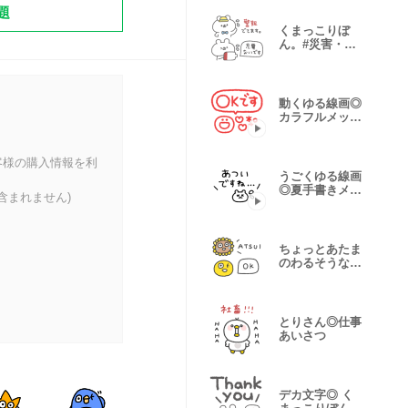
題
くまっこりぼ
ん。#災害・防
災
動くゆる線画◎
カラフルメッセ
ージ #1
客様の購入情報を利
うごくゆる線画
◎夏手書きメッ
含まれません)
セージ #2
ちょっとあたま
のわるそうな仲
間たち 夏#2
とりさん◎仕事
あいさつ
デカ文字◎ く