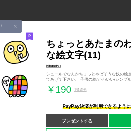
！
ちょっとあたまの
な絵文字(11)
hitonatsu
シュールでなんかちょっとやばそうな奴の絵
てあげて下さい。 子供の絵/かわいい/シンプル/
￥190
1%還元
PayPay決済が利用できるよう
プレゼントする