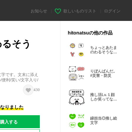
お知らせ
|
欲しいものリスト
|
ログイン
hitonatsuの他の作品
わるそう
ちょっとあたま
のわるそうな仲
間たち #17
りぼんぱんだ。
文字です。文末に添え
#災害・防災
便利/笑い/文字入り/
430
推し活Lv.１顔
しか笑ってない
うさぎ
になりました
緑担当◎推し絵
購入する
文字