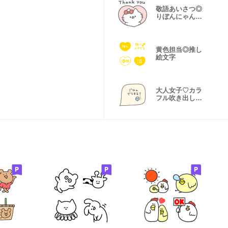
敬語あいさつ◎
りぼんにゃん
こ。#1
黄色担当◎推し
絵文字
大人女子♡カラ
フル吹き出し
#2