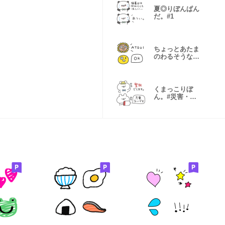
夏◎りぼんぱん
だ。#1
ちょっとあたま
のわるそうな仲
間たち 夏#2
くまっこりぼ
ん。#災害・防
災