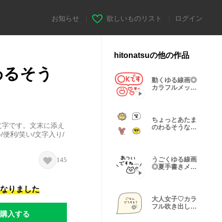
お知らせ
|
欲しいものリスト
|
ログイン
hitonatsuの他の作品
わるそう
動くゆる線画◎
カラフルメッセ
ージ #1
ちょっとあたま
文字です。文末に添え
のわるそうな仲
便利/笑い/文字入り/
間たち #17
うごくゆる線画
145
◎夏手書きメッ
セージ #2
になりました
大人女子♡カラ
フル吹き出し
購入する
#2