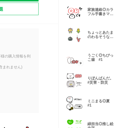
題
家族連絡◎カラ
フル手書きマー
カー #1
ちょっとあたま
のわるそうな仲
間たち #18
うごく◎ちびっ
客様の購入情報を利
こ歯 #1
含まれません)
りぼんぱんだ。
#災害・防災
ミニまる◎夏
#1
緑担当◎推し絵