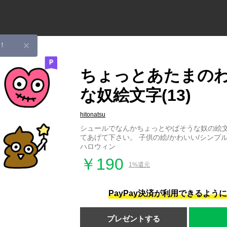
！
ちょっとあたまの
な奴絵文字(13)
hitonatsu
シュールでなんかちょっとやばそうな奴の絵
てあげて下さい。 子供の絵/かわいい/シンプル/
ハロウィン
￥190
1%還元
PayPay決済が利用できるよう
プレゼントする