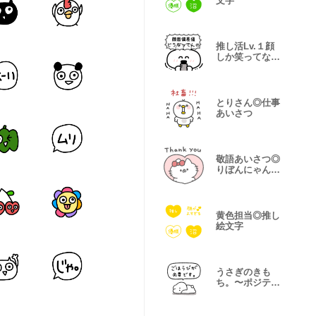
文字
推し活Lv.１顔
しか笑ってない
うさぎ
とりさん◎仕事
あいさつ
敬語あいさつ◎
りぼんにゃん
こ。#1
黄色担当◎推し
絵文字
うさぎのきも
ち。〜ポジティ
ブ開き直り〜