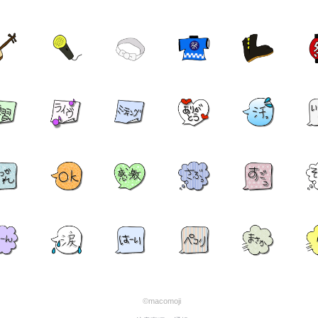
©macomoji