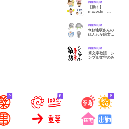
【動く】
macochi
❁1❁
✿お地蔵さんの
ほんわか絵文字
✿
筆文字敬語 シ
ンプル文字のみ