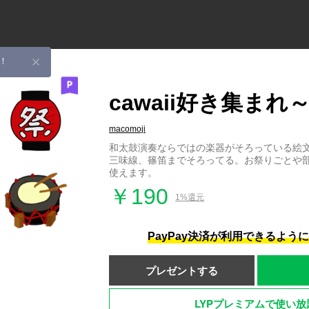
！
cawaii好き集まれ
macomoji
和太鼓演奏ならではの楽器がそろっている絵
三味線、篠笛までそろってる。お祭りごとや
使えます。
￥190
1%還元
PayPay決済が利用できるよう
プレゼントする
LYPプレミアムで使い放