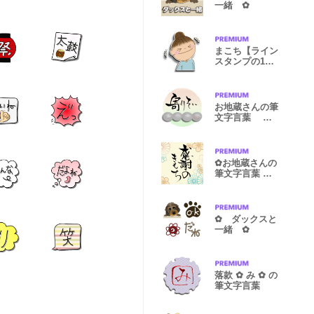
一緒 ✿
まこち【ライン
スタンプの1
日】
お地蔵さんの筆
文字言葉 ～
寄りそい～
✿お地蔵さんの
筆文字言葉 ✿
感謝のきもち
✿ ダックスと
一緒 ✿
落款 ✿ み ✿ の
筆文字言葉