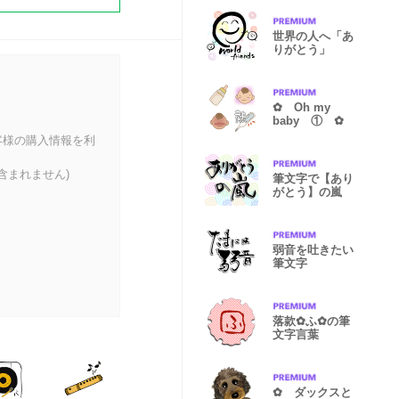
世界の人へ「あ
りがとう」
✿ Oh my
baby ① ✿
客様の購入情報を利
含まれません)
筆文字で【あり
がとう】の嵐
弱音を吐きたい
筆文字
落款✿ふ✿の筆
文字言葉
✿ ダックスと