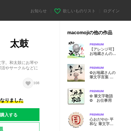
お知らせ
|
欲しいものリスト
|
ログイン
macomojiの他の作品
～ 太鼓
【アレンジ可】
お地蔵さんのオ
リジナル
文字。和太鼓にお琴や
部活やサークルなどに
✿お地蔵さんの
筆文字言葉 ✿
毎日が良き日
108
✿ 筆文字敬語
になりました
✿ お仕事用
購入する
心おだやか 平
和な 筆文字言
題
葉 ❁ま❁