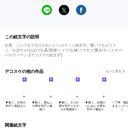
この絵文字の説明
白黒、シンプルで大人かわいいハロウィン絵文字。繋いでもカワイ
イ。かぼちゃ/おばけ/お墓/黒猫/ミイラ/お城/コウモリ/魔女/モンスター/
ハロウィーン【デコスケの絵文字】
デコスケの他の作品
もっと見る
▶動く。日本の
▶動く。黒ねこ
▶動く。ネコが
▶動く。白猫の
◇丁寧・敬
判子☆英語入り
が押す判子☆連
押す判子☆カタ
ぷにねこが押す
まるこバー
絡☆
カナ韓国語☆
判子☆敬語☆
ン
関連絵文字